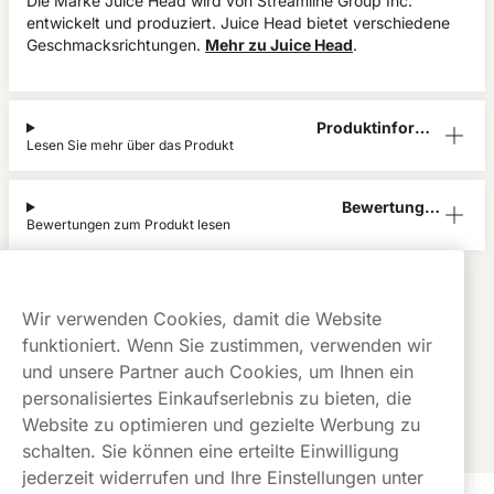
Die Marke Juice Head wird von Streamline Group Inc.
entwickelt und produziert. Juice Head bietet verschiedene
Geschmacksrichtungen.
Mehr zu Juice Head
.
Produktinform
Lesen Sie mehr über das Produkt
ation
Bewertunge
Bewertungen zum Produkt lesen
n (0)
Juice Head
Alle Produkte anzeigen von
Juice Head
Kauf auf
Gratis
Günstige
Wir verwenden Cookies, damit die Website
Rechnung
Versand
Preise
funktioniert. Wenn Sie zustimmen, verwenden wir
Dieses Produkt ist nicht risikofrei und enthält Nikotin, eine
und unsere Partner auch Cookies, um Ihnen ein
süchtig machende Substanz.
personalisiertes Einkaufserlebnis zu bieten, die
Website zu optimieren und gezielte Werbung zu
schalten. Sie können eine erteilte Einwilligung
jederzeit widerrufen und Ihre Einstellungen unter