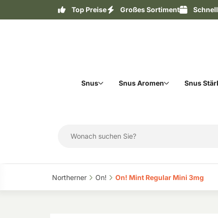
Top Preise
Großes Sortiment
Schnel
Snus
Snus Aromen
Snus Stär
Northerner‎
On!‎
On! Mint Regular Mini 3mg‎