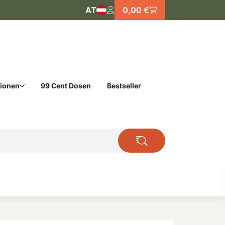
AT
0,00 €
tionen
99 Cent Dosen
Bestseller