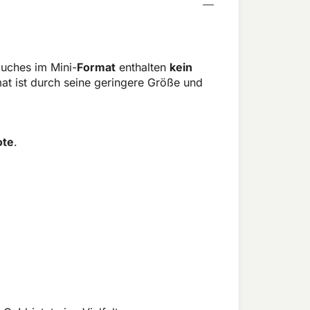
mg
ouches im Mini-
Format
enthalten
kein
rmat ist durch seine geringere Größe und
ote
.