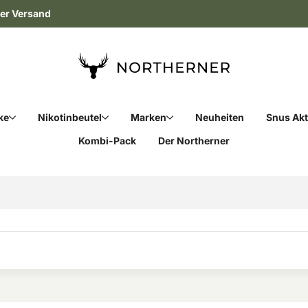
ler Versand
ke
Nikotinbeutel
Marken
Neuheiten
Snus Ak
Kombi-Pack
Der Northerner