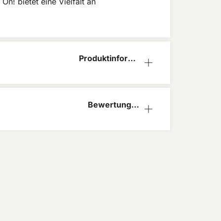
On! bietet eine Vielfalt an
Produktinform
ation
Bewertungen
(0)