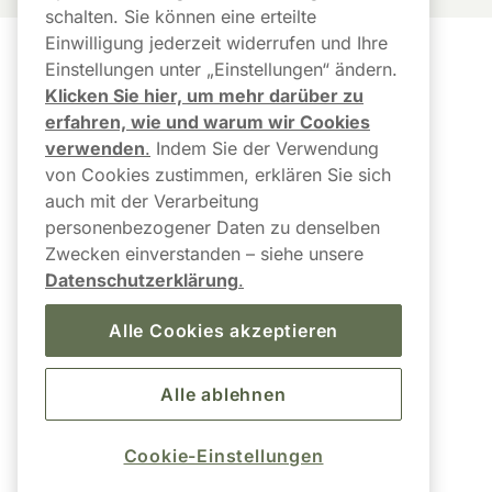
schalten. Sie können eine erteilte
Einwilligung jederzeit widerrufen und Ihre
Einstellungen unter „Einstellungen“ ändern.
Kundendienst
Links
Klicken Sie hier, um mehr darüber zu
Kundendienst
Newsletter
erfahren, wie und warum wir Cookies
verwenden
.
Indem Sie der Verwendung
FAQ
Mein Konto
von Cookies zustimmen, erklären Sie sich
auch mit der Verarbeitung
Paketstatus & 
Bestellverlauf
personenbezogener Daten zu denselben
Sendungsverfolgung
Zwecken einverstanden – siehe unsere
AGB
Versand und Lieferung
Datenschutzerklärung
.
Barrierefreiheit
Retoure anmelden / Kauf 
Alle Cookies akzeptieren
hier widerrufen
Alle ablehnen
Cookie-Einstellungen