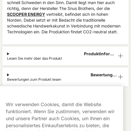
schnell Schweden in den Sinn. Damit liegt man hier auch
richtig, denn der Hersteller The Snus Brothers, der die
SCOOPER ENERGY
vertreibt, befindet sich im hohen
Norden. Dabei setzt er mit Bedacht die traditionelle
schwedische Handwerkskunst in Verbindung mit modernen
Technologien ein. Die Produktion findet CO2-neutral statt.
Produktinform
Lesen Sie mehr über das Produkt
ation
Bewertunge
Bewertungen zum Produkt lesen
n (0)
Scooper Energy
Alle Produkte anzeigen von
Scooper Energy
Vape
Schnelle
Immer
Wir verwenden Cookies, damit die Website
Ab 4.90 €
Lieferung
Gratis Versand
funktioniert. Wenn Sie zustimmen, verwenden wir
Dieses Produkt ist nicht risikofrei und enthält Nikotin, eine
und unsere Partner auch Cookies, um Ihnen ein
süchtig machende Substanz.
personalisiertes Einkaufserlebnis zu bieten, die