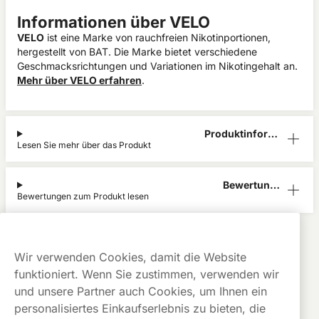
Informationen über VELO
VELO
ist eine Marke von rauchfreien Nikotinportionen,
hergestellt von BAT. Die Marke bietet verschiedene
Geschmacksrichtungen und Variationen im Nikotingehalt an.
Mehr über VELO erfahren
.
Produktinform
Lesen Sie mehr über das Produkt
ation
Bewertunge
Bewertungen zum Produkt lesen
n (1)
VELO
Alle Produkte anzeigen von
VELO
Kauf auf
Gratis
Günstige
Wir verwenden Cookies, damit die Website
Rechnung
Versand
Preise
funktioniert. Wenn Sie zustimmen, verwenden wir
Dieses Produkt ist nicht risikofrei und enthält Nikotin, eine
und unsere Partner auch Cookies, um Ihnen ein
süchtig machende Substanz.
personalisiertes Einkaufserlebnis zu bieten, die