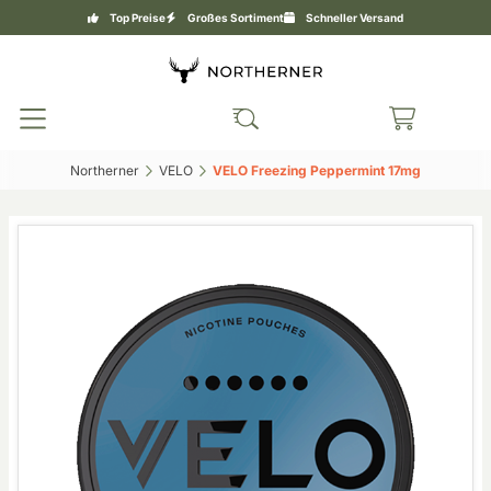
Top Preise
Großes Sortiment
Schneller Versand
Northerner‎
VELO‎
VELO Freezing Peppermint 17mg‎