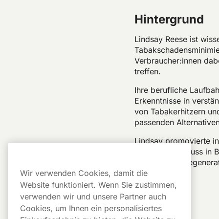
Hintergrund
Lindsay Reese ist wiss
Tabakschadensminimieru
Verbraucher:innen dabe
treffen.
Ihre berufliche Laufbah
Erkenntnisse in verstä
von Tabakerhitzern und
passenden Alternativen
Lindsay promovierte in
Bachelorabschluss in 
lag auf neurodegenera
Wir verwenden Cookies, damit die
Website funktioniert. Wenn Sie zustimmen,
verwenden wir und unsere Partner auch
Noch kein Artikel.
Cookies, um Ihnen ein personalisiertes