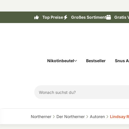
Top Preise
Großes Sortiment
Gratis 
Nikotinbeutel
Bestseller
Snus A
Northerner‎
Der Northerner‎
Autoren‎
Lindsay R