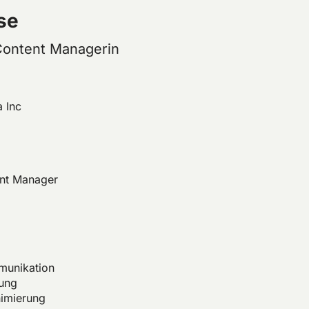
se
 Content Managerin
 Inc
ent Manager
munikation
ung
imierung