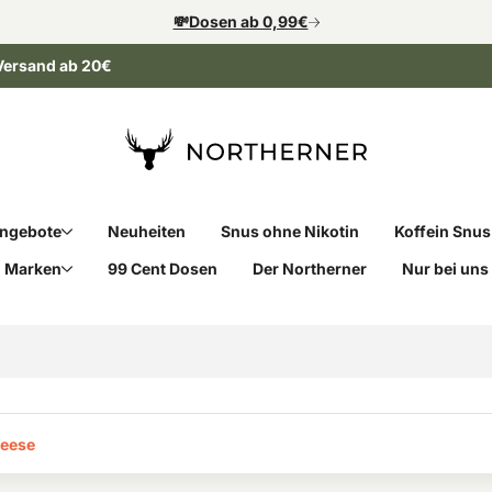
💸Dosen ab 0,99€
Versand ab 20€
ngebote
Neuheiten
Snus ohne Nikotin
Koffein Snus
Marken
99 Cent Dosen
Der Northerner
Nur bei uns
eese‎