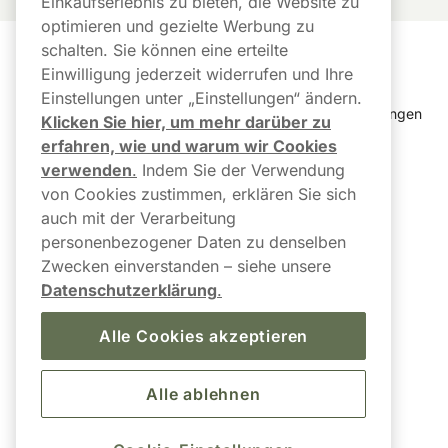
Einkaufserlebnis zu bieten, die Website zu
optimieren und gezielte Werbung zu
schalten. Sie können eine erteilte
Kundendienst
Links
Einwilligung jederzeit widerrufen und Ihre
Einstellungen unter „Einstellungen“ ändern.
Kundendienst
Cookie Einstellungen
Klicken Sie hier, um mehr darüber zu
erfahren, wie und warum wir Cookies
FAQ
Bestellverlauf
verwenden
.
Indem Sie der Verwendung
von Cookies zustimmen, erklären Sie sich
Paketstatus & 
Newsletter
Sendungsverfolgung
auch mit der Verarbeitung
AGB 
personenbezogener Daten zu denselben
Versand und Lieferung
Zwecken einverstanden – siehe unsere
Barrierefreiheit
Datenschutzerklärung
.
Retoure anmelden / Kauf 
hier widerrufen
Alle Cookies akzeptieren
Alle ablehnen