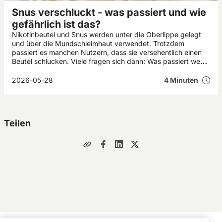
Snus verschluckt - was passiert und wie
gefährlich ist das?
Nikotinbeutel und Snus werden unter die Oberlippe gelegt
und über die Mundschleimhaut verwendet. Trotzdem
passiert es manchen Nutzern, dass sie versehentlich einen
Beutel schlucken. Viele fragen sich dann: Was passiert wenn
man Snus verschluckt? In den meisten Fällen verursacht ein
verschluckter Snus bei Erwachsenen nur vorübergehende
2026-05-28
4 Minuten
Beschwerden wie Übelkeit oder Magenreizungen. Kinder
und Haustiere reagieren jedoch deutlich empfindlicher auf
Nikotin.
Teilen