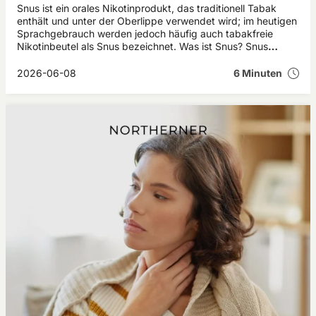
Snus ist ein orales Nikotinprodukt, das traditionell Tabak
enthält und unter der Oberlippe verwendet wird; im heutigen
Sprachgebrauch werden jedoch häufig auch tabakfreie
Nikotinbeutel als Snus bezeichnet. Was ist Snus? Snus
stammt ursprünglich aus Schweden und wird seit vielen
Jahren als rauchlose Alternative zu anderen
2026-06-08
6 Minuten
Nikotinprodukten verwendet. Wer sich fragt: „Snus – was ist
das?“, findet in diesem Artikel eine einfache Erklärung zu
Herkunft, Inhaltsstoffen, Wirkung, Anwendung und den
wichtigsten Unterschieden zwischen klassischem Snus und
modernen Nikotinbeuteln.