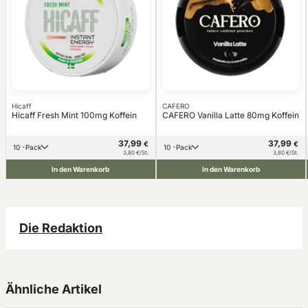
Hicaff
CAFERO
Hicaff Fresh Mint 100mg Koffein
CAFERO Vanilla Latte 80mg Koffein
37,99
37,99
€
€
10 -Pack
10 -Pack
3,80 €/St.
3,80 €/St.
In den Warenkorb
In den Warenkorb
Die Redaktion
Ähnliche Artikel