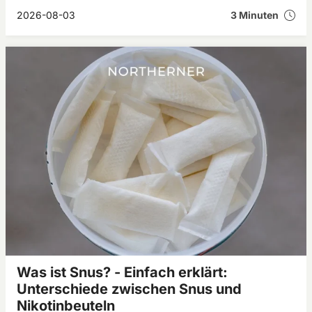
Menthol und Aromen. In diesem Artikel erfährst du, was
weißer Schnupftabak ist, welche Wirkung er haben kann und
2026-08-03
3 Minuten
worauf du beim Kauf achten solltest.
Was ist Snus? - Einfach erklärt:
Unterschiede zwischen Snus und
Nikotinbeuteln