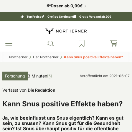
💸Dosen ab 0,99€
Top Preise
Großes Sortiment
Gratis Versand ab 20€
Northerner‎
Der Northerner‎
Kann Snus positive Effekte haben?‎
Forschung
3 Minuten
Veröffentlicht am
2021-06-07
Verfasst von
Die Redaktion
Kann Snus positive Effekte haben?
Ja, wie beeinflusst uns Snus eigentlich? Kann es gut
sein, zu snusen? Kann Snus gut für die Gesundheit
sein? Ist Snus überhaupt positiv für die öffentliche