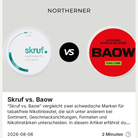
Skruf vs. Baow
“Skruf vs. Baow” vergleicht zwei schwedische Marken für
tabakfreie Nikotinbeutel, die sich unter anderem bei
Sortiment, Geschmacksrichtungen, Formaten und
Nikotinstärken unterscheiden. In diesem Artikel erfährst du,
welche Gemeinsamkeiten und Unterschiede Skruf und Baow
aufweisen.
2026-08-06
2 Minuten