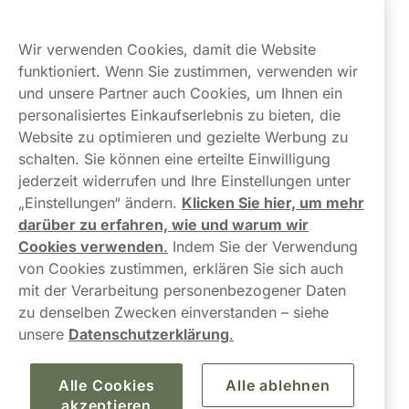
Kundendienst
Wir verwenden Cookies, damit die Website
Links
funktioniert. Wenn Sie zustimmen, verwenden wir
und unsere Partner auch Cookies, um Ihnen ein
Über uns
personalisiertes Einkaufserlebnis zu bieten, die
Website zu optimieren und gezielte Werbung zu
schalten. Sie können eine erteilte Einwilligung
jederzeit widerrufen und Ihre Einstellungen unter
„Einstellungen“ ändern.
Klicken Sie hier, um mehr
darüber zu erfahren, wie und warum wir
Kontaktieren Sie uns!
Cookies verwenden
.
Indem Sie der Verwendung
von Cookies zustimmen, erklären Sie sich auch
hallo@northerner.com
mit der Verarbeitung personenbezogener Daten
zu denselben Zwecken einverstanden – siehe
+498001844282
unsere
Datenschutzerklärung
.
Mo-Do: 08-17 Uhr (Pause: 12-13) Fr: 09-17 Uhr
Alle Cookies
Alle ablehnen
akzeptieren