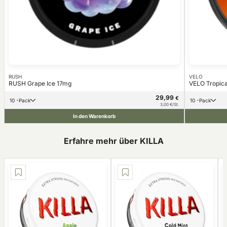
RUSH
VELO
RUSH Grape Ice 17mg
VELO Tropic
29,99
€
10 -Pack
10 -Pack
3,00 €/St.
In den Warenkorb
Erfahre mehr über KILLA