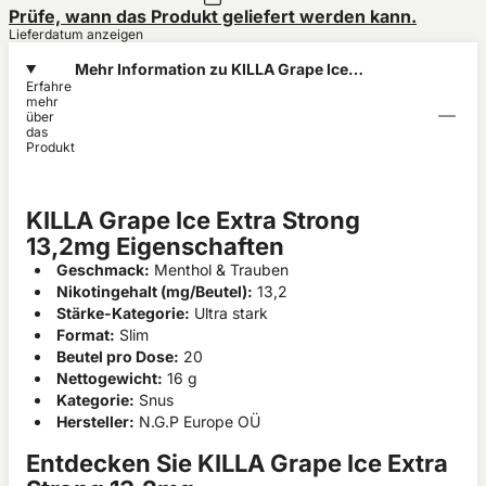
Prüfe, wann das Produkt geliefert werden kann.
Lieferdatum anzeigen
Mehr Information zu KILLA Grape Ice
Erfahre
Extra Strong 13,2mg
mehr
über
das
Produkt
KILLA Grape Ice Extra Strong
13,2mg Eigenschaften
Geschmack:
Menthol & Trauben
Nikotingehalt (mg/Beutel):
13,2
Stärke-Kategorie:
Ultra stark
Format:
Slim
Beutel pro Dose:
20
Nettogewicht:
16 g
Kategorie:
Snus
Hersteller:
N.G.P Europe OÜ
Entdecken Sie KILLA Grape Ice Extra