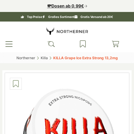
💸Dosen ab 0,99€
Top Preise
Großes Sortiment
Gratis Versand ab 20€
Northerner‎
Killa‎
KILLA Grape Ice Extra Strong 13,2mg‎