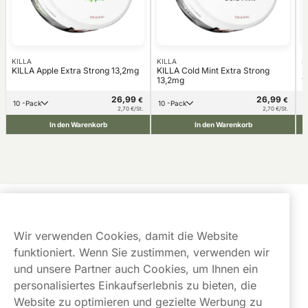
KILLA
KILLA
K
KILLA Apple Extra Strong 13,2mg
KILLA Cold Mint Extra Strong
K
13,2mg
1
26,99
26,99
€
€
10 -Pack
10 -Pack
2,70 €/St.
2,70 €/St.
In den Warenkorb
In den Warenkorb
Kundendienst
Wir verwenden Cookies, damit die Website
Links
funktioniert. Wenn Sie zustimmen, verwenden wir
und unsere Partner auch Cookies, um Ihnen ein
Über uns
personalisiertes Einkaufserlebnis zu bieten, die
Website zu optimieren und gezielte Werbung zu