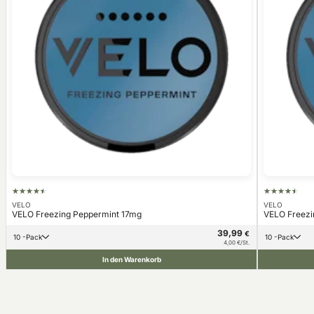
VELO
VELO
VELO Freezing Peppermint 17mg
VELO Freezi
39,99
€
10 -Pack
10 -Pack
4,00 €/St.
In den Warenkorb