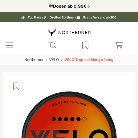
💸Dosen ab 0,99€
Top Preise
Großes Sortiment
Gratis Versand ab 20€
Northerner‎
VELO‎
VELO Tropical Mango 14mg‎