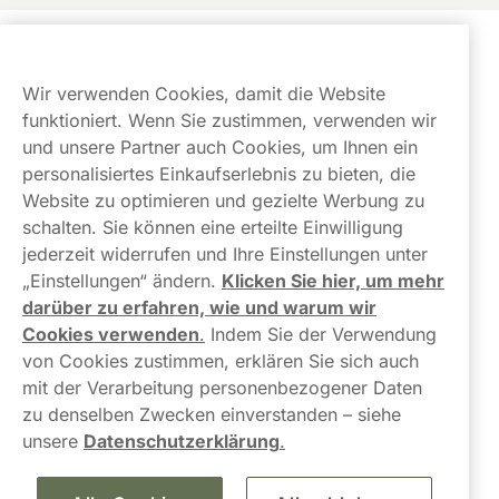
Kundendienst
Wir verwenden Cookies, damit die Website
Links
funktioniert. Wenn Sie zustimmen, verwenden wir
und unsere Partner auch Cookies, um Ihnen ein
Über uns
personalisiertes Einkaufserlebnis zu bieten, die
Website zu optimieren und gezielte Werbung zu
schalten. Sie können eine erteilte Einwilligung
jederzeit widerrufen und Ihre Einstellungen unter
„Einstellungen“ ändern.
Klicken Sie hier, um mehr
darüber zu erfahren, wie und warum wir
Kontaktiere uns!
Cookies verwenden
.
Indem Sie der Verwendung
von Cookies zustimmen, erklären Sie sich auch
hallo@northerner.com
mit der Verarbeitung personenbezogener Daten
zu denselben Zwecken einverstanden – siehe
+498001844282
unsere
Datenschutzerklärung
.
Mo-Do: 08-17 Uhr (Pause: 12-13) Fr: 09-17 Uhr