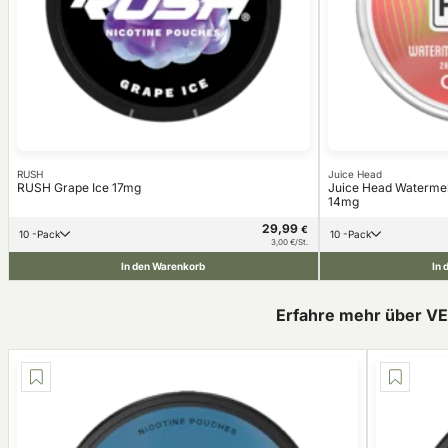
RUSH
Juice Head
RUSH Grape Ice 17mg
Juice Head Watermel
14mg
29,99
€
10 -Pack
10 -Pack
3,00 €/St.
In den Warenkorb
In 
Erfahre mehr über V