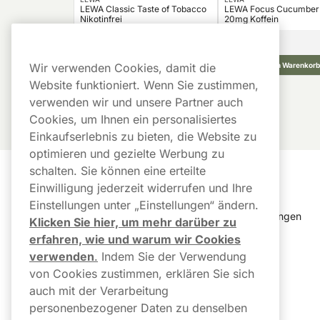
LEWA Classic Taste of Tobacco
LEWA Focus Cucumber 
Nikotinfrei
20mg Koffein
44,99
€
10 -Pack
10 -Pack
4,50 €/St.
In den Warenkorb
In den Warenkorb
Wir verwenden Cookies, damit die
Website funktioniert. Wenn Sie zustimmen,
verwenden wir und unsere Partner auch
Cookies, um Ihnen ein personalisiertes
Einkaufserlebnis zu bieten, die Website zu
optimieren und gezielte Werbung zu
schalten. Sie können eine erteilte
Kundendienst
Links
Einwilligung jederzeit widerrufen und Ihre
Einstellungen unter „Einstellungen“ ändern.
Kundendienst
Cookie Einstellungen
Klicken Sie hier, um mehr darüber zu
erfahren, wie und warum wir Cookies
FAQ
Bestellverlauf
verwenden
.
Indem Sie der Verwendung
von Cookies zustimmen, erklären Sie sich
Paketstatus & 
Newsletter
Sendungsverfolgung
auch mit der Verarbeitung
AGB 
personenbezogener Daten zu denselben
Versand und Lieferung