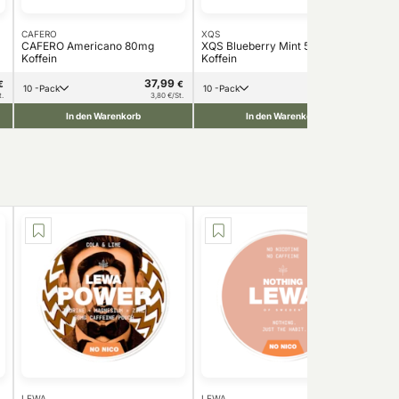
CAFERO
XQS
Hica
CAFERO Americano 80mg
XQS Blueberry Mint 50mg
Hic
Koffein
Koffein
Kof
37,99
34,99
€
€
€
10 -Pack
10 -Pack
1
t.
3,80 €/St.
3,50 €/St.
In den Warenkorb
In den Warenkorb
LEWA
LEWA
LE