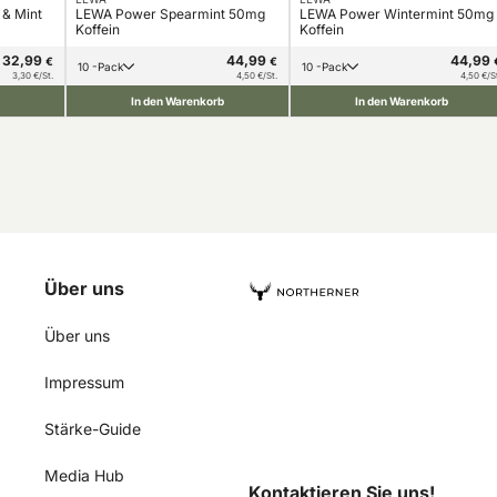
& Mint
LEWA Power Spearmint 50mg
LEWA Power Wintermint 50mg
Koffein
Koffein
32,99
44,99
44,99
€
€
10 -Pack
10 -Pack
3,30 €/St.
4,50 €/St.
4,50 €/S
In den Warenkorb
In den Warenkorb
Über uns
Über uns
Impressum
Stärke-Guide
Media Hub
Kontaktieren Sie uns!