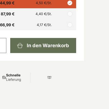
44,99 €
4,50 €
/St.
87,99 €
4,40 €
/St.
166,99 €
4,17 €
/St.
In den Warenkorb
Schnelle
Lieferung