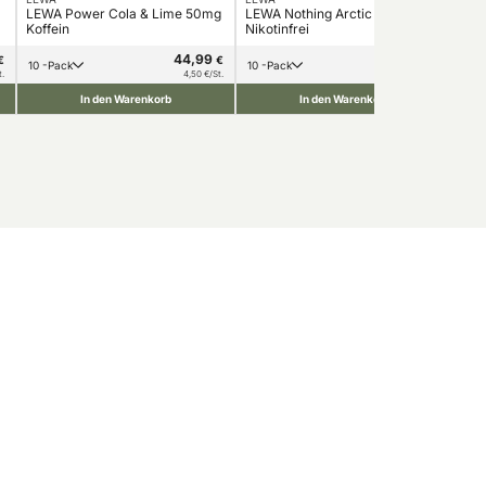
LEWA Power Cola & Lime 50mg
LEWA Nothing Arctic Peach
LEW
Koffein
Nikotinfrei
Nik
44,99
39,99
€
€
€
10 -Pack
10 -Pack
1
t.
4,50 €/St.
4,00 €/St.
In den Warenkorb
In den Warenkorb