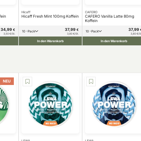
Hicaff
CAFERO
fein
Hicaff Fresh Mint 100mg Koffein
CAFERO Vanilla Latte 80mg
Koffein
34,99
37,99
37,99
€
€
10 -Pack
10 -Pack
3,50 €/St.
3,80 €/St.
3,80 €/S
In den Warenkorb
In den Warenkorb
NEU
LEWA
LEWA