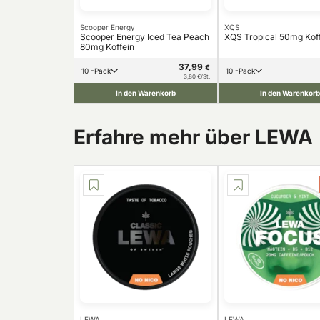
Scooper Energy
XQS
Scooper Energy Iced Tea Peach
XQS Tropical 50mg Kof
80mg Koffein
37,99
€
10 -Pack
10 -Pack
3,80 €/St.
In den Warenkorb
In den Warenkorb
Erfahre mehr über LEWA
LEWA
LEWA