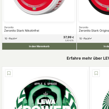
Zeronito
Zeronito
Zeronito Stark Nikotinfrei
Zeronito Stark Origina
37,99
€
10 -Pack
10 -Pack
3,80 €/St.
In den Warenkorb
In d
Erfahre mehr über L