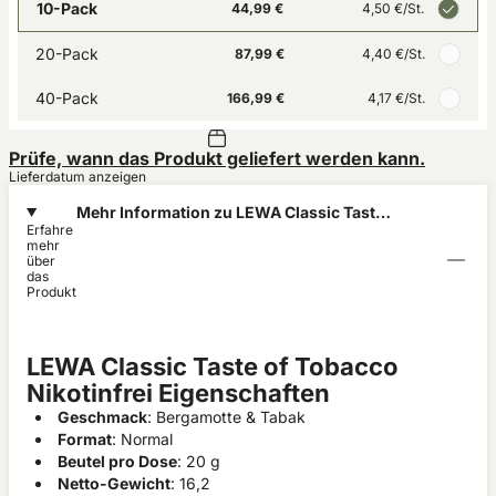
10-Pack
44,99 €
4,50 €
/St.
20-Pack
87,99 €
4,40 €
/St.
40-Pack
166,99 €
4,17 €
/St.
Prüfe, wann das Produkt geliefert werden kann.
Lieferdatum anzeigen
Mehr Information zu LEWA Classic Taste
Erfahre
of Tobacco Nikotinfrei
mehr
über
das
Produkt
LEWA Classic Taste of Tobacco
Nikotinfrei Eigenschaften
Geschmack
: Bergamotte & Tabak
Format
: Normal
Beutel pro Dose
: 20 g
Netto-Gewicht
: 16,2