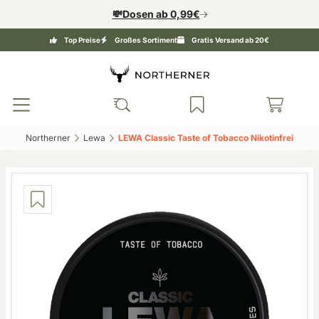
💸Dosen ab 0,99€
Top Preise
Großes Sortiment
Gratis Versand ab 20€
Northerner‎
Lewa‎
LEWA Classic Taste of Tobacco Nikotinfrei‎