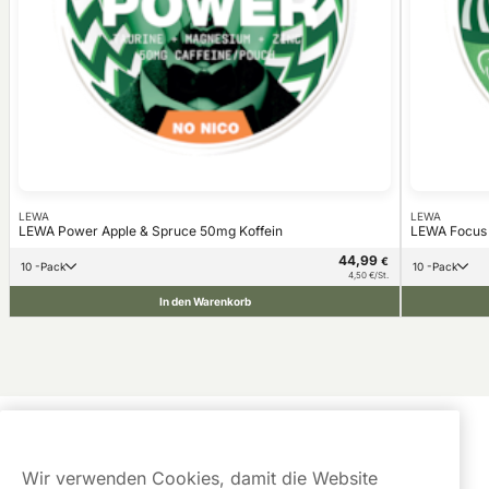
LEWA
LEWA
LEWA Power Apple & Spruce 50mg Koffein
LEWA Focus 
44,99
€
10 -Pack
10 -Pack
4,50 €/St.
In den Warenkorb
Kundendienst
Wir verwenden Cookies, damit die Website