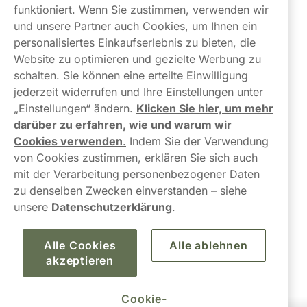
Links
funktioniert. Wenn Sie zustimmen, verwenden wir
und unsere Partner auch Cookies, um Ihnen ein
Über uns
personalisiertes Einkaufserlebnis zu bieten, die
Website zu optimieren und gezielte Werbung zu
schalten. Sie können eine erteilte Einwilligung
jederzeit widerrufen und Ihre Einstellungen unter
„Einstellungen“ ändern.
Klicken Sie hier, um mehr
darüber zu erfahren, wie und warum wir
Kontaktieren Sie uns!
Cookies verwenden
.
Indem Sie der Verwendung
von Cookies zustimmen, erklären Sie sich auch
hallo@northerner.com
mit der Verarbeitung personenbezogener Daten
zu denselben Zwecken einverstanden – siehe
+498001844282
unsere
Datenschutzerklärung
.
Mo-Do: 08-17 Uhr (Pause: 12-13) Fr: 09-17 Uhr
Alle Cookies
Alle ablehnen
akzeptieren
Cookie-