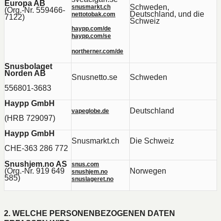
Europa AB
Schweden,
snusmarkt.ch
(Org.-Nr. 559466-
Deutschland, und die
nettotobak.com
7122)
Schweiz
haypp.com/de
haypp.com/se
northerner.com/de
Snusbolaget
Norden AB
Snusnetto.se
Schweden
556801-3683
Haypp GmbH
Deutschland
vapeglobe.de
(HRB 729097)
Haypp GmbH
Snusmarkt.ch
Die Schweiz
CHE-363 286 772
Snushjem.no AS
snus.com
(Org.-Nr. 919 649
Norwegen
snushjem.no
585)
snuslageret.no
2. WELCHE PERSONENBEZOGENEN DATEN