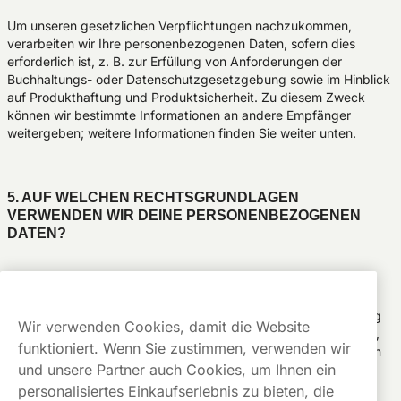
Um unseren gesetzlichen Verpflichtungen nachzukommen,
verarbeiten wir Ihre personenbezogenen Daten, sofern dies
erforderlich ist, z. B. zur Erfüllung von Anforderungen der
Buchhaltungs- oder Datenschutzgesetzgebung sowie im Hinblick
auf Produkthaftung und Produktsicherheit. Zu diesem Zweck
können wir bestimmte Informationen an andere Empfänger
weitergeben; weitere Informationen finden Sie weiter unten.
5. AUF WELCHEN RECHTSGRUNDLAGEN
VERWENDEN WIR DEINE PERSONENBEZOGENEN
DATEN?
Damit die Verarbeitung deiner personenbezogenen Daten
rechtmäßig ist, muss eine Rechtsgrundlage für die Verarbeitung
Wir verwenden Cookies, damit die Website
vorliegen. Im Folgenden beschreiben wir die Rechtsgrundlagen,
funktioniert. Wenn Sie zustimmen, verwenden wir
auf die wir uns bei der Verarbeitung deiner personenbezogenen
und unsere Partner auch Cookies, um Ihnen ein
Daten stützen. Weitere Informationen darüber, auf welche
Rechtsgrundlage wir unsere Verarbeitung personenbezogener
personalisiertes Einkaufserlebnis zu bieten, die