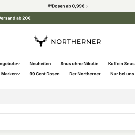
💸Dosen ab 0,99€
Versand ab 20€
ngebote
Neuheiten
Snus ohne Nikotin
Koffein Snus
Marken
99 Cent Dosen
Der Northerner
Nur bei uns