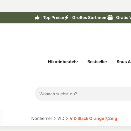
Top Preise
Großes Sortiment
Gratis 
Nikotinbeutel
Bestseller
Snus A
Northerner‎
VID‎
VID Black Orange 7,2mg‎