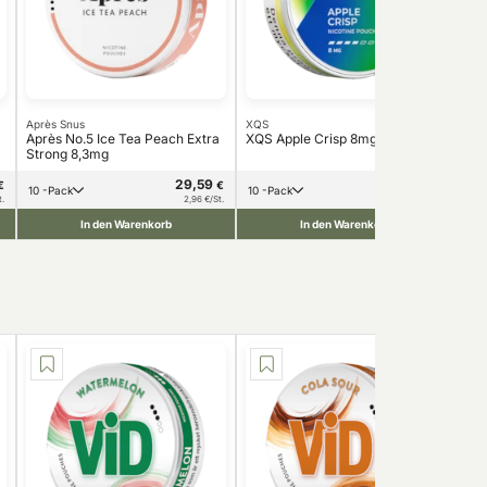
Après Snus
XQS
VE
Après No.5 Ice Tea Peach Extra
XQS Apple Crisp 8mg
VE
Strong 8,3mg
29,59
34,99
€
€
€
10 -Pack
10 -Pack
1
t.
2,96 €/St.
3,50 €/St.
In den Warenkorb
In den Warenkorb