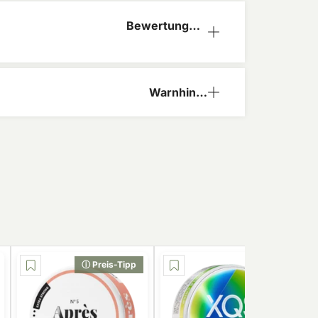
Bewertungen
(0)
Warnhinw
eis
ⓘ Preis-Tipp