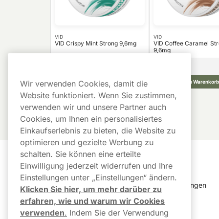
VID
VID
VID Crispy Mint Strong 9,6mg
VID Coffee Caramel St
9,6mg
26,99
€
10 -Pack
10 -Pack
2,70 €/St.
In den Warenkorb
In den Warenkorb
Wir verwenden Cookies, damit die
Website funktioniert. Wenn Sie zustimmen,
verwenden wir und unsere Partner auch
Cookies, um Ihnen ein personalisiertes
Einkaufserlebnis zu bieten, die Website zu
optimieren und gezielte Werbung zu
schalten. Sie können eine erteilte
Kundendienst
Links
Einwilligung jederzeit widerrufen und Ihre
Einstellungen unter „Einstellungen“ ändern.
Kundendienst
Cookie Einstellungen
Klicken Sie hier, um mehr darüber zu
erfahren, wie und warum wir Cookies
FAQ
Bestellverlauf
verwenden
.
Indem Sie der Verwendung