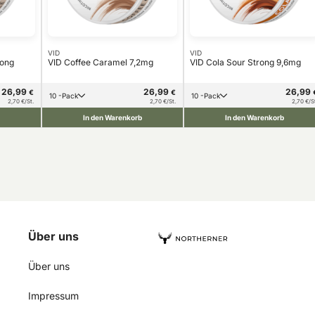
VID
VID
rong
VID Coffee Caramel 7,2mg
VID Cola Sour Strong 9,6mg
26,99
26,99
26,99
€
€
10 -Pack
10 -Pack
2,70 €/St.
2,70 €/St.
2,70 €/S
In den Warenkorb
In den Warenkorb
Über uns
Über uns
Impressum