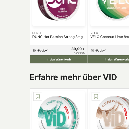
DUNC
VELO
DUNC Hot Passion Strong 8mg
VELO Coconut Lime 8
39,99
€
10 -Pack
10 -Pack
4,00 €/St.
In den Warenkorb
In den Warenkorb
Erfahre mehr über VID