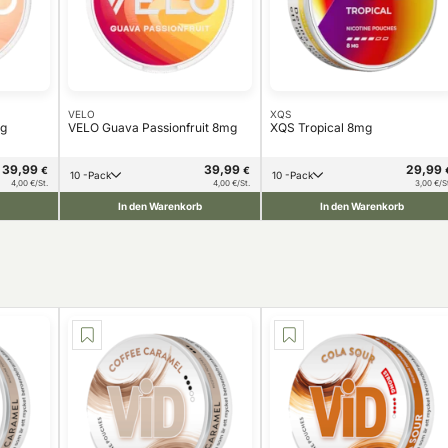
VELO
XQS
mg
VELO Guava Passionfruit 8mg
XQS Tropical 8mg
39,99
39,99
29,99
€
€
10 -Pack
10 -Pack
4,00 €/St.
4,00 €/St.
3,00 €/S
In den Warenkorb
In den Warenkorb