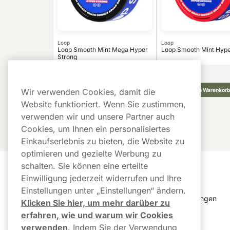
Loop
Loop
Loop Smooth Mint Mega Hyper
Loop Smooth Mint Hype
Strong
27,90
€
10 -Pack
10 -Pack
2,79 €/St.
In den Warenkorb
In den Warenkorb
Wir verwenden Cookies, damit die
Website funktioniert. Wenn Sie zustimmen,
verwenden wir und unsere Partner auch
Cookies, um Ihnen ein personalisiertes
Einkaufserlebnis zu bieten, die Website zu
optimieren und gezielte Werbung zu
schalten. Sie können eine erteilte
Kundendienst
Links
Einwilligung jederzeit widerrufen und Ihre
Einstellungen unter „Einstellungen“ ändern.
Kundendienst
Cookie Einstellungen
Klicken Sie hier, um mehr darüber zu
erfahren, wie und warum wir Cookies
FAQ
Bestellverlauf
verwenden
.
Indem Sie der Verwendung