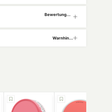
Bewertungen
(0)
Warnhinw
eis
NEU