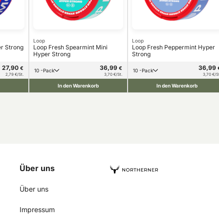
Loop
Loop
r Strong
Loop Fresh Spearmint Mini
Loop Fresh Peppermint Hyper
Hyper Strong
Strong
27,90
36,99
36,99
€
€
10 -Pack
10 -Pack
2,79 €/St.
3,70 €/St.
3,70 €/S
In den Warenkorb
In den Warenkorb
Über uns
Über uns
Impressum