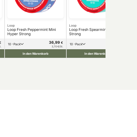
Loop
Loop
Loo
Loop Fresh Peppermint Mini
Loop Fresh Spearmint Hyper
Loo
Hyper Strong
Strong
36,99
36,99
€
€
€
10 -Pack
10 -Pack
1
t.
3,70 €/St.
3,70 €/St.
In den Warenkorb
In den Warenkorb