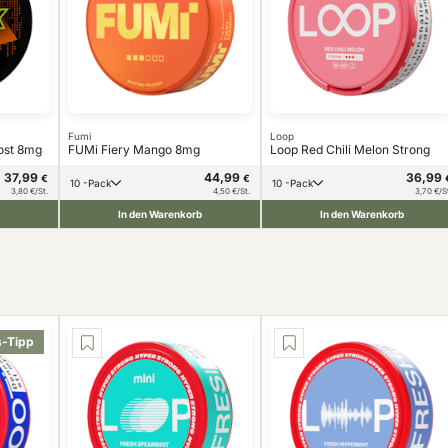
Fumi
Loop
ost 8mg
FUMi Fiery Mango 8mg
Loop Red Chili Melon Strong
37,99
44,99
36,99
€
€
10 -Pack
10 -Pack
3,80 €/St.
4,50 €/St.
3,70 €/S
In den Warenkorb
In den Warenkorb
s-Tipp