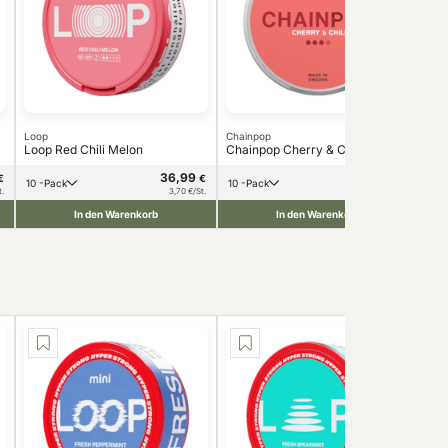
Loop
Chainpop
Zyn
Loop Red Chili Melon
Chainpop Cherry & Chili 9mg
ZYN
36,99
36,99
€
€
€
10 -Pack
10 -Pack
1
t.
3,70 €/St.
3,70 €/St.
In den Warenkorb
In den Warenkorb