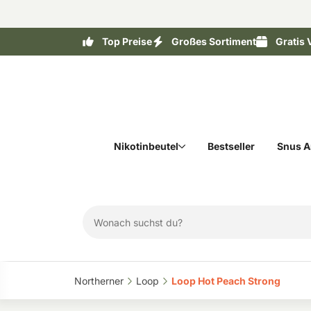
Top Preise
Großes Sortiment
Gratis 
Nikotinbeutel
Bestseller
Snus A
Northerner‎
Loop‎
Loop Hot Peach Strong‎