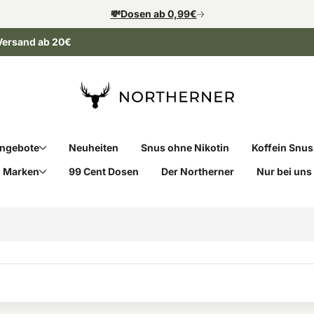
💸Dosen ab 0,99€
Versand ab 20€
ngebote
Neuheiten
Snus ohne Nikotin
Koffein Snus
Marken
99 Cent Dosen
Der Northerner
Nur bei uns