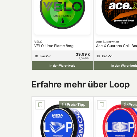
VELO
Ace Superwhite
VELO Lime Flame 8mg
Ace X Guarana Chili Bo
39,99
€
10 -Pack
10 -Pack
4,00 €/St.
In den Warenkorb
In den Warenkorb
Erfahre mehr über Loop
ⓘ Preis-Tipp
ⓘ Prei