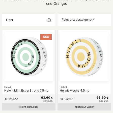
und Orange.
Relevanz absteigend
Filter
NEU
Helwit
Helwit
Helwit Mint Extra Strong 7,5mg
Helwit Mocha 4,5mg
63,60
63,60
€
€
10 -Pack
10 -Pack
6,36 €/St.
6,36 €/St.
Nicht auf Lager
Nicht auf Lager