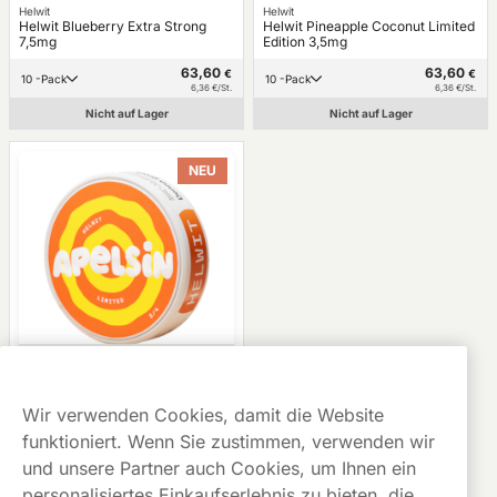
Helwit
Helwit
Helwit Blueberry Extra Strong
Helwit Pineapple Coconut Limited
7,5mg
Edition 3,5mg
63,60
63,60
€
€
10 -Pack
10 -Pack
6,36 €/St.
6,36 €/St.
Nicht auf Lager
Nicht auf Lager
NEU
Dose des Monats
Helwit
Helwit Apelsin Limited Edition
Wir verwenden Cookies, damit die Website
4,5mg
funktioniert. Wenn Sie zustimmen, verwenden wir
63,60
€
10 -Pack
und unsere Partner auch Cookies, um Ihnen ein
6,36 €/St.
personalisiertes Einkaufserlebnis zu bieten, die
Nicht auf Lager