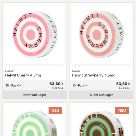
Helwit
Helwit
Helwit Cherry 4,5mg
Helwit Strawberry 4,5mg
63,60
63,60
€
€
10 -Pack
10 -Pack
6,36 €/St.
6,36 €/St.
Nicht auf Lager
Nicht auf Lager
NEU
NEU