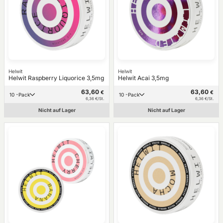
Helwit
Helwit
Helwit Raspberry Liquorice 3,5mg
Helwit Acai 3,5mg
63,60
63,60
€
€
10 -Pack
10 -Pack
6,36 €/St.
6,36 €/St.
Nicht auf Lager
Nicht auf Lager