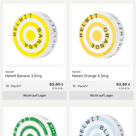
Helwit
Helwit
Helwit Banana 3,5mg
Helwit Orange 4,5mg
63,60
63,60
€
€
10 -Pack
10 -Pack
6,36 €/St.
6,36 €/St.
Nicht auf Lager
Nicht auf Lager