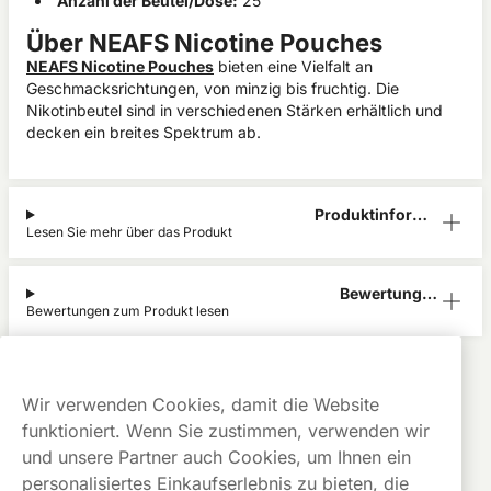
Anzahl der Beutel/Dose:
25
Über NEAFS Nicotine Pouches
NEAFS Nicotine Pouches
bieten eine Vielfalt an
Geschmacksrichtungen, von minzig bis fruchtig. Die
Nikotinbeutel sind in verschiedenen Stärken erhältlich und
decken ein breites Spektrum ab.
Produktinform
Lesen Sie mehr über das Produkt
ation
Bewertunge
Bewertungen zum Produkt lesen
n (0)
NEAFS Nicotine Pouches
Alle Produkte anzeigen von
NEAFS Nicotine Pouches
Kauf auf
Gratis
Günstige
Wir verwenden Cookies, damit die Website
Rechnung
Versand
Preise
funktioniert. Wenn Sie zustimmen, verwenden wir
Dieses Produkt ist nicht risikofrei und enthält Nikotin, eine
und unsere Partner auch Cookies, um Ihnen ein
süchtig machende Substanz.
personalisiertes Einkaufserlebnis zu bieten, die