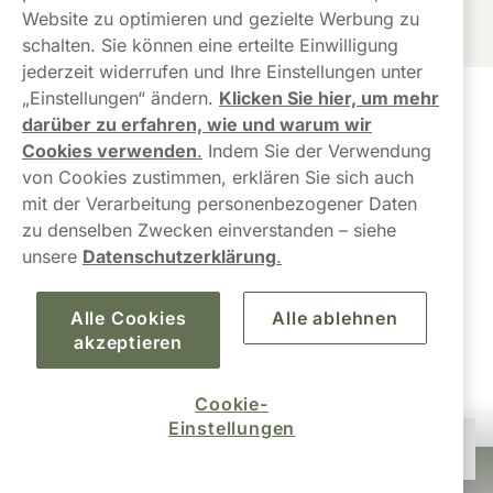
Website zu optimieren und gezielte Werbung zu
schalten. Sie können eine erteilte Einwilligung
jederzeit widerrufen und Ihre Einstellungen unter
„Einstellungen“ ändern.
Klicken Sie hier, um mehr
Kundendienst
darüber zu erfahren, wie und warum wir
Cookies verwenden
.
Indem Sie der Verwendung
Links
von Cookies zustimmen, erklären Sie sich auch
mit der Verarbeitung personenbezogener Daten
Über uns
zu denselben Zwecken einverstanden – siehe
unsere
Datenschutzerklärung
.
Alle Cookies
Alle ablehnen
akzeptieren
Cookie-
Einstellungen
66,90 €
Nicht auf Lager
10-Pack
Snusbolaget Europa AB