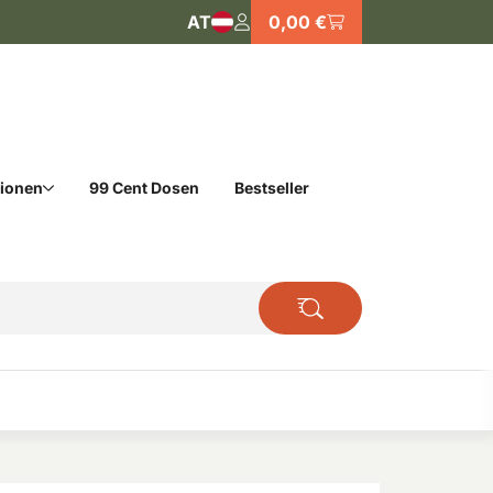
AT
0,00 €
tionen
99 Cent Dosen
Bestseller