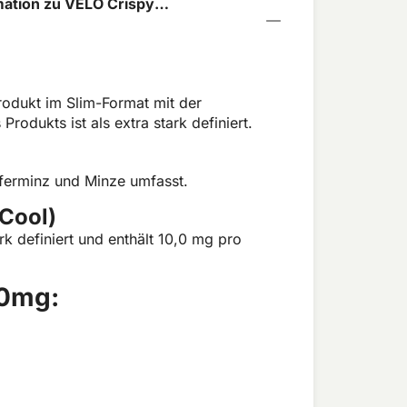
ation zu VELO Crispy
 10mg
rodukt im Slim-Format mit der
odukts ist als extra stark definiert.
fferminz und Minze umfasst.
Cool)
k definiert und enthält 10,0 mg pro
10mg: