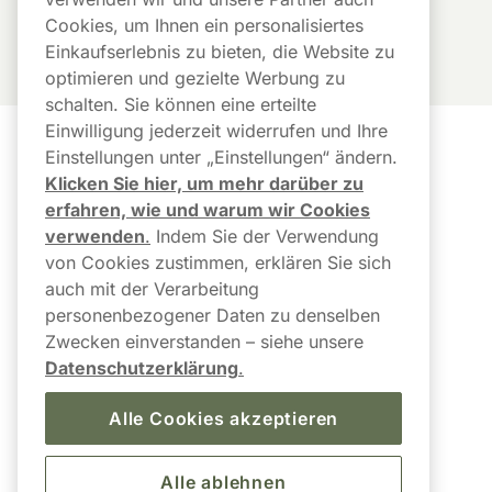
Cookies, um Ihnen ein personalisiertes
Einkaufserlebnis zu bieten, die Website zu
optimieren und gezielte Werbung zu
schalten. Sie können eine erteilte
Einwilligung jederzeit widerrufen und Ihre
Einstellungen unter „Einstellungen“ ändern.
Kundendienst
Links
Klicken Sie hier, um mehr darüber zu
Kundendienst
Newsletter
erfahren, wie und warum wir Cookies
verwenden
.
Indem Sie der Verwendung
FAQ
Mein Konto
von Cookies zustimmen, erklären Sie sich
auch mit der Verarbeitung
Paketstatus & 
Bestellverlauf
personenbezogener Daten zu denselben
Sendungsverfolgung
Zwecken einverstanden – siehe unsere
AGB
Versand und Lieferung
Datenschutzerklärung
.
Barrierefreiheit
Retoure anmelden / Kauf 
Alle Cookies akzeptieren
hier widerrufen
Alle ablehnen