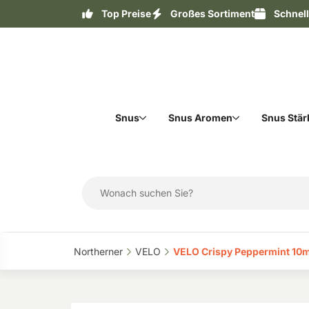
Top Preise
Großes Sortiment
Schnel
Snus
Snus Aromen
Snus Stär
Northerner‎
VELO‎
VELO Crispy Peppermint 10m