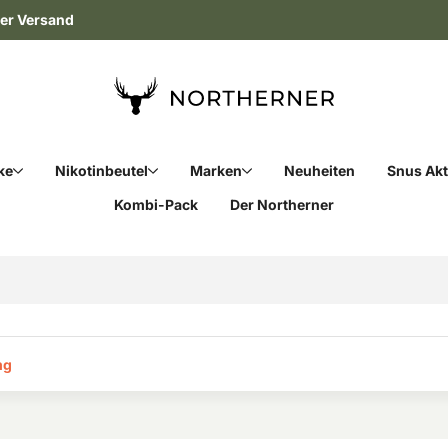
ler Versand
ke
Nikotinbeutel
Marken
Neuheiten
Snus Ak
Kombi-Pack
Der Northerner
g‎