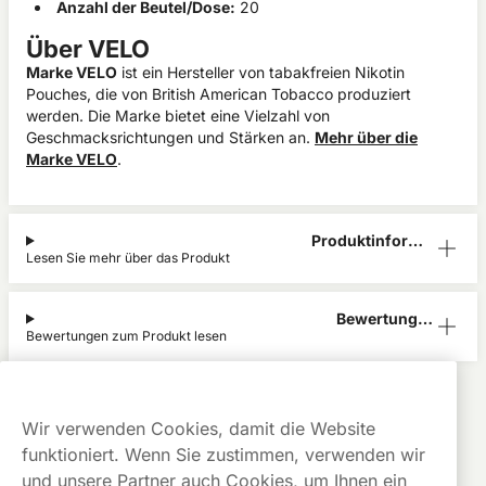
Anzahl der Beutel/Dose:
20
Über VELO
Marke VELO
ist ein Hersteller von tabakfreien Nikotin
Pouches, die von British American Tobacco produziert
werden. Die Marke bietet eine Vielzahl von
Geschmacksrichtungen und Stärken an.
Mehr über die
Marke VELO
.
Produktinform
Lesen Sie mehr über das Produkt
ation
Bewertunge
Bewertungen zum Produkt lesen
n (0)
VELO
Alle Produkte anzeigen von
VELO
Kauf auf
Gratis
Günstige
Wir verwenden Cookies, damit die Website
Rechnung
Versand
Preise
funktioniert. Wenn Sie zustimmen, verwenden wir
Dieses Produkt ist nicht risikofrei und enthält Nikotin, eine
und unsere Partner auch Cookies, um Ihnen ein
süchtig machende Substanz.