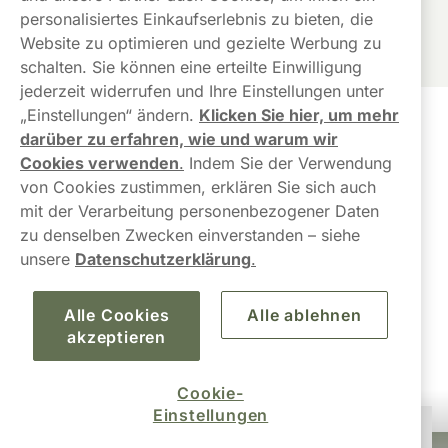
personalisiertes Einkaufserlebnis zu bieten, die
Website zu optimieren und gezielte Werbung zu
schalten. Sie können eine erteilte Einwilligung
jederzeit widerrufen und Ihre Einstellungen unter
„Einstellungen“ ändern.
Klicken Sie hier, um mehr
Kundendienst
darüber zu erfahren, wie und warum wir
Cookies verwenden
.
Indem Sie der Verwendung
Links
von Cookies zustimmen, erklären Sie sich auch
mit der Verarbeitung personenbezogener Daten
Über uns
zu denselben Zwecken einverstanden – siehe
unsere
Datenschutzerklärung
.
Alle Cookies
Alle ablehnen
akzeptieren
Cookie-
Einstellungen
63,60 €
Nicht auf Lager
10-Pack