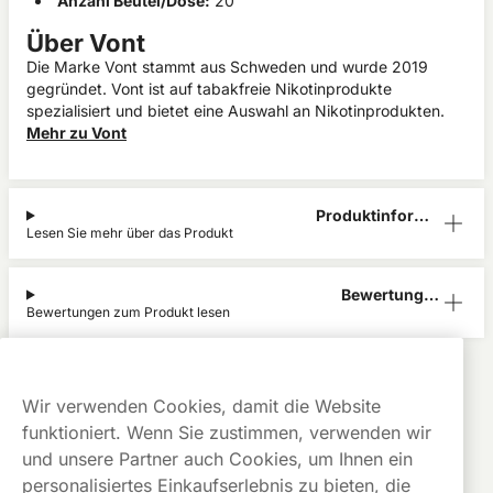
Anzahl Beutel/Dose:
20
Über Vont
Die Marke Vont stammt aus Schweden und wurde 2019
gegründet. Vont ist auf tabakfreie Nikotinprodukte
spezialisiert und bietet eine Auswahl an Nikotinprodukten.
Mehr zu Vont
Produktinform
Lesen Sie mehr über das Produkt
ation
Bewertunge
Bewertungen zum Produkt lesen
n (0)
Vont
Alle Produkte anzeigen von
Vont
Kauf auf
Gratis
Günstige
Wir verwenden Cookies, damit die Website
Rechnung
Versand
Preise
funktioniert. Wenn Sie zustimmen, verwenden wir
Dieses Produkt ist nicht risikofrei und enthält Nikotin, eine
und unsere Partner auch Cookies, um Ihnen ein
süchtig machende Substanz.
personalisiertes Einkaufserlebnis zu bieten, die