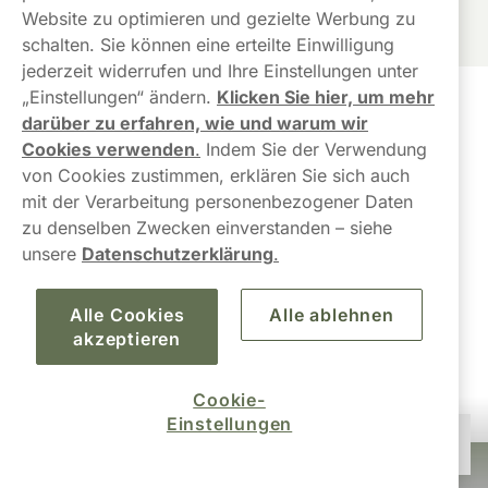
Website zu optimieren und gezielte Werbung zu
schalten. Sie können eine erteilte Einwilligung
jederzeit widerrufen und Ihre Einstellungen unter
„Einstellungen“ ändern.
Klicken Sie hier, um mehr
Kundendienst
darüber zu erfahren, wie und warum wir
Cookies verwenden
.
Indem Sie der Verwendung
Links
von Cookies zustimmen, erklären Sie sich auch
mit der Verarbeitung personenbezogener Daten
Über uns
zu denselben Zwecken einverstanden – siehe
unsere
Datenschutzerklärung
.
Alle Cookies
Alle ablehnen
akzeptieren
Cookie-
Einstellungen
58,90 €
Nicht auf Lager
10-Pack
Snusbolaget Europa AB