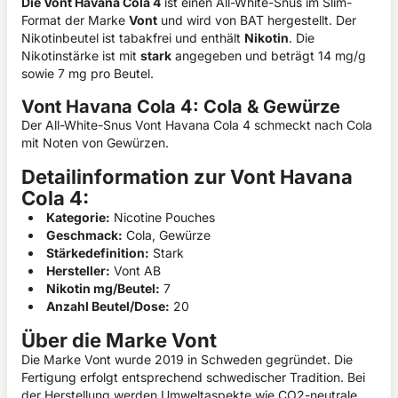
Die Vont Havana Cola 4
ist einen All-White-Snus im Slim-
Format der Marke
Vont
und wird von BAT hergestellt. Der
Nikotinbeutel ist tabakfrei und enthält
Nikotin
. Die
Nikotinstärke ist mit
stark
angegeben und beträgt 14 mg/g
sowie 7 mg pro Beutel.
Vont Havana Cola 4: Cola & Gewürze
Der All-White-Snus Vont Havana Cola 4 schmeckt nach Cola
mit Noten von Gewürzen.
Detailinformation zur Vont Havana
Cola 4:
Kategorie:
Nicotine Pouches
Geschmack:
Cola, Gewürze
Stärkedefinition:
Stark
Hersteller:
Vont AB
Nikotin mg/Beutel:
7
Anzahl Beutel/Dose:
20
Über die Marke Vont
Die Marke Vont wurde 2019 in Schweden gegründet. Die
Fertigung erfolgt entsprechend schwedischer Tradition. Bei
der Herstellung werden Umweltaspekte wie CO2-neutrale