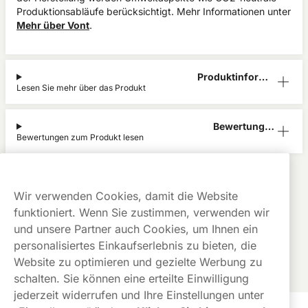
Produktionsabläufe berücksichtigt. Mehr Informationen unter
Mehr über Vont
.
Produktinform
Lesen Sie mehr über das Produkt
ation
Bewertunge
Bewertungen zum Produkt lesen
n (0)
Vont
Alle Produkte anzeigen von
Vont
Kauf auf
Gratis
Günstige
Wir verwenden Cookies, damit die Website
Rechnung
Versand
Preise
funktioniert. Wenn Sie zustimmen, verwenden wir
Dieses Produkt ist nicht risikofrei und enthält Nikotin, eine
und unsere Partner auch Cookies, um Ihnen ein
süchtig machende Substanz.
personalisiertes Einkaufserlebnis zu bieten, die
Website zu optimieren und gezielte Werbung zu
schalten. Sie können eine erteilte Einwilligung
jederzeit widerrufen und Ihre Einstellungen unter