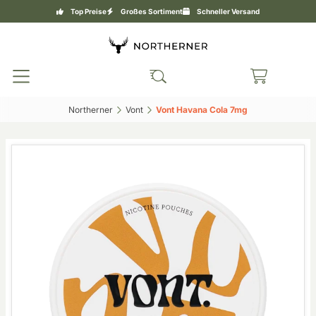
Top Preise
Großes Sortiment
Schneller Versand
Northerner‎
Vont‎
Vont Havana Cola 7mg‎