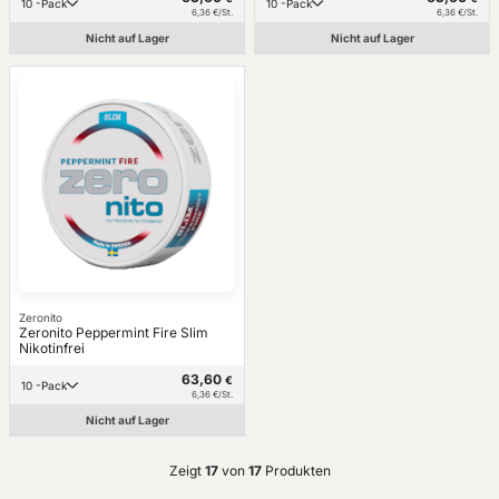
10 -Pack
10 -Pack
6,36 €/St.
6,36 €/St.
Nicht auf Lager
Nicht auf Lager
Zeronito
Zeronito Peppermint Fire Slim
Nikotinfrei
63,60
€
10 -Pack
6,36 €/St.
Nicht auf Lager
Zeigt
17
von
17
Produkten