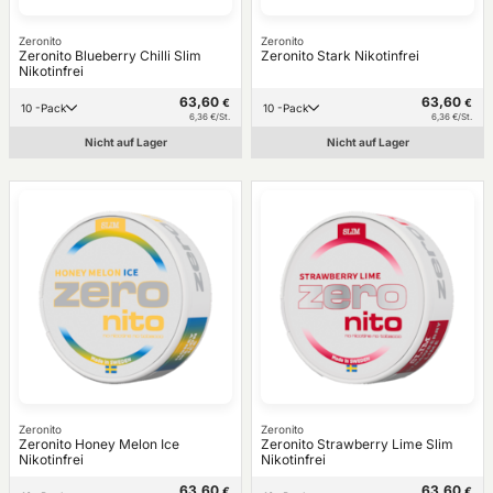
Zeronito
Zeronito
Zeronito Blueberry Chilli Slim
Zeronito Stark Nikotinfrei
Nikotinfrei
63,60
63,60
€
€
10 -Pack
10 -Pack
6,36 €/St.
6,36 €/St.
Nicht auf Lager
Nicht auf Lager
Zeronito
Zeronito
Zeronito Honey Melon Ice
Zeronito Strawberry Lime Slim
Nikotinfrei
Nikotinfrei
63,60
63,60
€
€