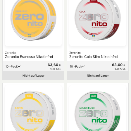
Zeronito
Zeronito
Zeronito Espresso Nikotinfrei
Zeronito Cola Slim Nikotinfrei
63,60
63,60
€
€
10 -Pack
10 -Pack
6,36 €/St.
6,36 €/St.
Nicht auf Lager
Nicht auf Lager