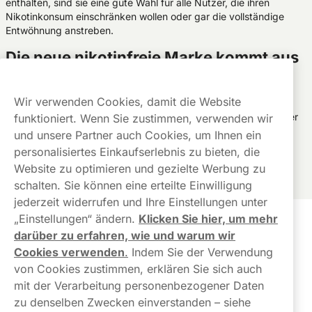
enthalten, sind sie eine gute Wahl für alle Nutzer, die ihren
Nikotinkonsum einschränken wollen oder gar die vollständige
Entwöhnung anstreben.
Die neue nikotinfreie Marke kommt aus
Schweden
Im Heimatland der Snus-Pouches wird Zeronito vom
Wir verwenden Cookies, damit die Website
Familienunternehmen Microzero AB produziert. Die Schweden
setzen dabei nicht nur auf beste Zutaten und hohe Qualität ihrer
funktioniert. Wenn Sie zustimmen, verwenden wir
Produkte, sondern auch auf eine umweltgerechte CO2-
und unsere Partner auch Cookies, um Ihnen ein
emissionsneutrale Produktion.
personalisiertes Einkaufserlebnis zu bieten, die
Website zu optimieren und gezielte Werbung zu
schalten. Sie können eine erteilte Einwilligung
jederzeit widerrufen und Ihre Einstellungen unter
„Einstellungen“ ändern.
Klicken Sie hier, um mehr
Kundendienst
darüber zu erfahren, wie und warum wir
Cookies verwenden
.
Indem Sie der Verwendung
Links
von Cookies zustimmen, erklären Sie sich auch
mit der Verarbeitung personenbezogener Daten
Über uns
zu denselben Zwecken einverstanden – siehe