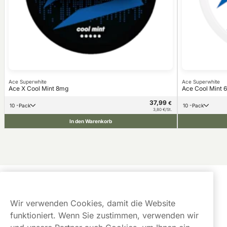
Ace Superwhite
Ace Superwhite
Ace X Cool Mint 8mg
Ace Cool Mint 
37,99
€
10 -Pack
10 -Pack
3,80 €/St.
In den Warenkorb
Kundendienst
Wir verwenden Cookies, damit die Website
Links
funktioniert. Wenn Sie zustimmen, verwenden wir