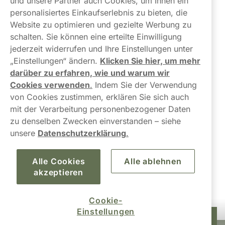
und unsere Partner auch Cookies, um Ihnen ein
Über uns
personalisiertes Einkaufserlebnis zu bieten, die
Website zu optimieren und gezielte Werbung zu
schalten. Sie können eine erteilte Einwilligung
jederzeit widerrufen und Ihre Einstellungen unter
„Einstellungen“ ändern.
Klicken Sie hier, um mehr
darüber zu erfahren, wie und warum wir
Kontaktiere uns!
Cookies verwenden
.
Indem Sie der Verwendung
von Cookies zustimmen, erklären Sie sich auch
hallo@northerner.com
mit der Verarbeitung personenbezogener Daten
zu denselben Zwecken einverstanden – siehe
+498001844282
unsere
Datenschutzerklärung
.
Mo-Do: 08-17 Uhr (Pause: 12-13) Fr: 09-17 Uhr
Alle Cookies
Alle ablehnen
akzeptieren
Cookie-
Einstellungen
37,99 €
In den Warenkorb