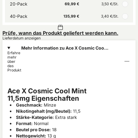
20-Pack
69,99 €
3,50 €
/St.
40-Pack
135,99 €
3,40 €
/St.
Prüfe, wann das Produkt geliefert werden kann.
Lieferdatum anzeigen
Mehr Information zu Ace X Cosmic Cool
Erfahre
Mint 11,5mg
mehr
über
das
Produkt
Ace X Cosmic Cool Mint
11,5mg Eigenschaften
Geschmack:
Minze
Nikotingehalt (mg/Beutel):
11,5
Stärke-Kategorie:
Extra stark
Format:
Normal
Beutel pro Dose:
18
Nettogewicht:
13 g