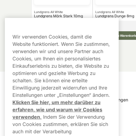
Lundgrens All White
Lundgrens All White
Lundgrens Mörk Stark 10mg
Lundgrens Dunge 8mg
42,90
€
10 -Pack
10 -Pack
4,29 €/St.
Wir verwenden Cookies, damit die
In den Warenkorb
In den Warenkorb
Website funktioniert. Wenn Sie zustimmen,
verwenden wir und unsere Partner auch
Cookies, um Ihnen ein personalisiertes
Einkaufserlebnis zu bieten, die Website zu
optimieren und gezielte Werbung zu
schalten. Sie können eine erteilte
Kundendienst
Links
Einwilligung jederzeit widerrufen und Ihre
Einstellungen unter „Einstellungen“ ändern.
Kundendienst
Cookie Einstellungen
Klicken Sie hier, um mehr darüber zu
erfahren, wie und warum wir Cookies
FAQ
Bestellverlauf
verwenden
.
Indem Sie der Verwendung
von Cookies zustimmen, erklären Sie sich
Paketstatus & 
Newsletter
Sendungsverfolgung
auch mit der Verarbeitung