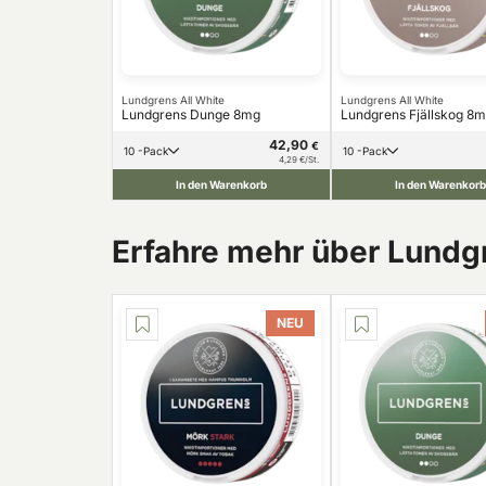
Lundgrens All White
Lundgrens All White
Lundgrens Dunge 8mg
Lundgrens Fjällskog 8
42,90
€
10 -Pack
10 -Pack
4,29 €/St.
In den Warenkorb
In den Warenkorb
Erfahre mehr über Lundg
NEU