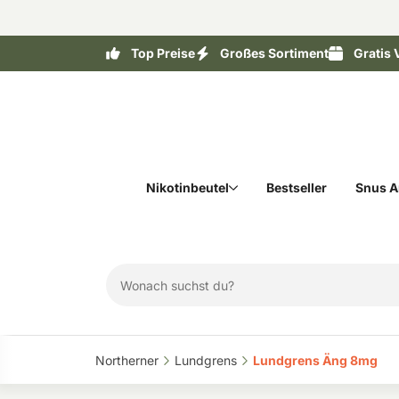
Top Preise
Großes Sortiment
Gratis 
Nikotinbeutel
Bestseller
Snus A
Northerner‎
Lundgrens‎
Lundgrens Äng 8mg‎