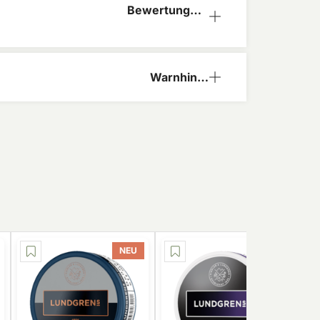
Bewertungen
(0)
Warnhinw
eis
NEU
NEU