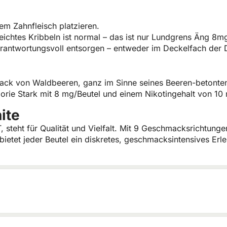
em Zahnfleisch platzieren.
 leichtes Kribbeln ist normal – das ist nur Lundgrens Äng 8m
rantwortungsvoll entsorgen – entweder im Deckelfach der 
ck von Waldbeeren, ganz im Sinne seines Beeren-betonten C
egorie Stark mit 8 mg/Beutel und einem Nikotingehalt von 10
ite
T, steht für Qualität und Vielfalt. Mit 9 Geschmacksrichtun
bietet jeder Beutel ein diskretes, geschmacksintensives Erl