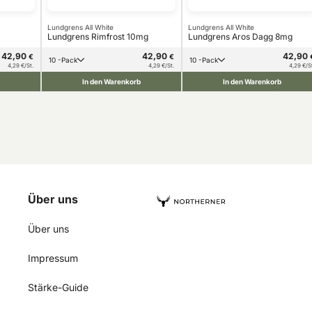
Lundgrens All White
Lundgrens All White
Lundgrens Rimfrost 10mg
Lundgrens Aros Dagg 8mg
42,90
42,90
42,90
€
€
10 -Pack
10 -Pack
4,29 €/St.
4,29 €/St.
4,29 €/S
In den Warenkorb
In den Warenkorb
Über uns
Über uns
Impressum
Stärke-Guide