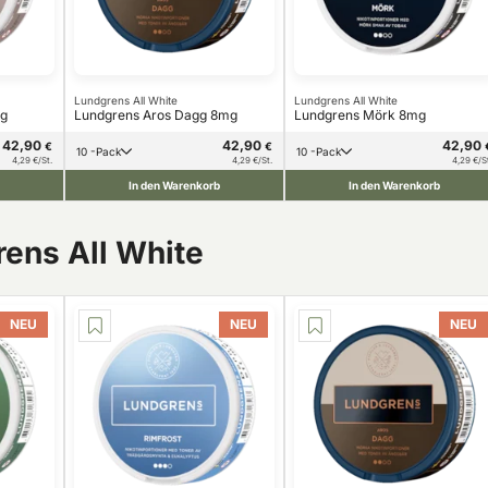
Lundgrens All White
Lundgrens All White
mg
Lundgrens Aros Dagg 8mg
Lundgrens Mörk 8mg
42,90
42,90
42,90
€
€
10 -Pack
10 -Pack
4,29 €/St.
4,29 €/St.
4,29 €/S
In den Warenkorb
In den Warenkorb
rens All White
NEU
NEU
NEU