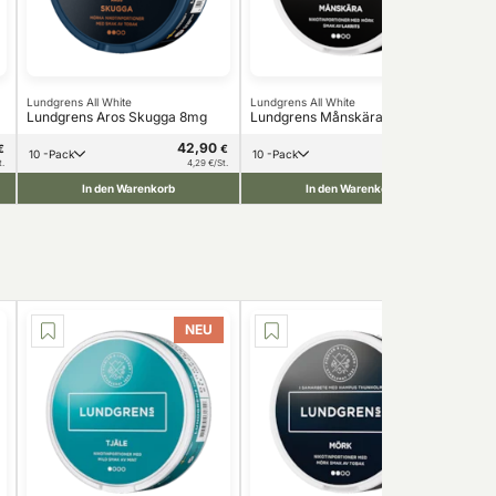
Lundgrens All White
Lundgrens All White
Lundgrens Aros Skugga 8mg
Lundgrens Månskära 8mg
42,90
42,90
€
€
€
10 -Pack
10 -Pack
t.
4,29 €/St.
4,29 €/St.
In den Warenkorb
In den Warenkorb
NEU
NEU