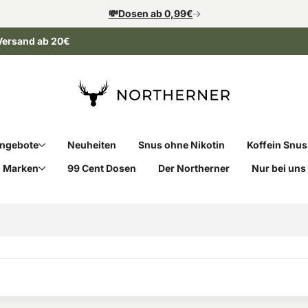
💸Dosen ab 0,99€
Versand ab 20€
ngebote
Neuheiten
Snus ohne Nikotin
Koffein Snus
Marken
99 Cent Dosen
Der Northerner
Nur bei uns