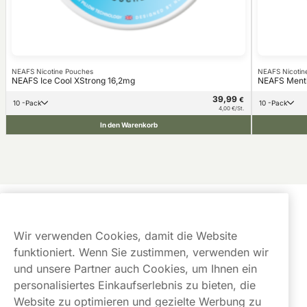
NEAFS Nicotine Pouches
NEAFS Nicotin
NEAFS Ice Cool XStrong 16,2mg
NEAFS Menth
39,99
€
10 -Pack
10 -Pack
4,00 €/St.
In den Warenkorb
Kundendienst
Wir verwenden Cookies, damit die Website
Links
funktioniert. Wenn Sie zustimmen, verwenden wir
und unsere Partner auch Cookies, um Ihnen ein
Über uns
personalisiertes Einkaufserlebnis zu bieten, die
Website zu optimieren und gezielte Werbung zu