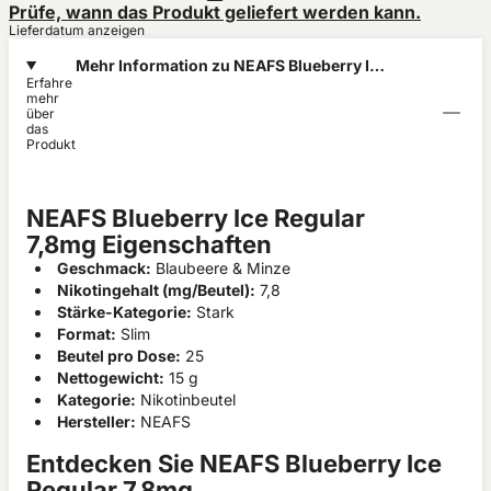
Prüfe, wann das Produkt geliefert werden kann.
Lieferdatum anzeigen
Mehr Information zu NEAFS Blueberry Ice
Erfahre
Regular 7,8mg
mehr
über
das
Produkt
NEAFS Blueberry Ice Regular
7,8mg Eigenschaften
Geschmack:
Blaubeere & Minze
Nikotingehalt (mg/Beutel):
7,8
Stärke-Kategorie:
Stark
Format:
Slim
Beutel pro Dose:
25
Nettogewicht:
15 g
Kategorie:
Nikotinbeutel
Hersteller:
NEAFS
Entdecken Sie NEAFS Blueberry Ice
Regular 7,8mg