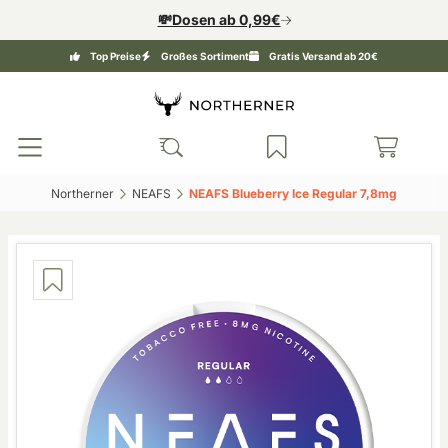
💸Dosen ab 0,99€
Top Preise
Großes Sortiment
Gratis Versand ab 20€
Northerner‎
NEAFS‎
NEAFS Blueberry Ice Regular 7,8mg‎