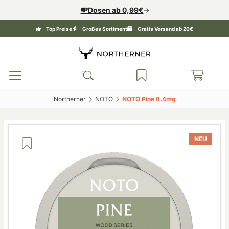
💸Dosen ab 0,99€
Top Preise
Großes Sortiment
Gratis Versand ab 20€
Northerner‎
NOTO‎
NOTO Pine 8,4mg‎
NEU