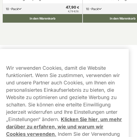
47,90
€
10 -Pack
10 -Pack
4,79 €/St.
In den Warenkorb
In den Warenkorb
Kundendienst
Wir verwenden Cookies, damit die Website
Links
funktioniert. Wenn Sie zustimmen, verwenden wir
und unsere Partner auch Cookies, um Ihnen ein
Über uns
personalisiertes Einkaufserlebnis zu bieten, die
Website zu optimieren und gezielte Werbung zu
schalten. Sie können eine erteilte Einwilligung
jederzeit widerrufen und Ihre Einstellungen unter
„Einstellungen“ ändern.
Klicken Sie hier, um mehr
darüber zu erfahren, wie und warum wir
Kontaktiere uns!
Cookies verwenden
.
Indem Sie der Verwendung