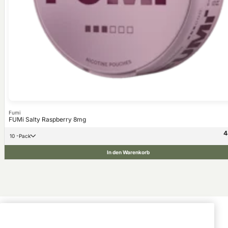
Fumi
FUMi Salty Raspberry 8mg
4
10 -Pack
In den Warenkorb
Kundendienst