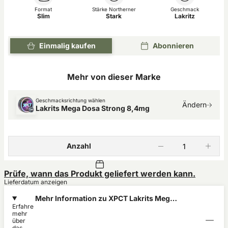
Format
Stärke Northerner
Geschmack
Slim
Stark
Lakritz
Einmalig kaufen
Abonnieren
Mehr von dieser Marke
Geschmacksrichtung wählen
Ändern
Lakrits Mega Dosa Strong 8,4mg
Anzahl
Prüfe, wann das Produkt geliefert werden kann.
Lieferdatum anzeigen
Mehr Information zu XPCT Lakrits Mega
Erfahre
Dosa Strong 8,4mg
mehr
über
das