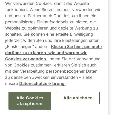
Wir verwenden Cookies, damit die Website
Links
funktioniert. Wenn Sie zustimmen, verwenden wir
und unsere Partner auch Cookies, um Ihnen ein
Über uns
personalisiertes Einkaufserlebnis zu bieten, die
Website zu optimieren und gezielte Werbung zu
schalten. Sie können eine erteilte Einwilligung
jederzeit widerrufen und Ihre Einstellungen unter
„Einstellungen“ ändern.
Klicken Sie hier, um mehr
darüber zu erfahren, wie und warum wir
Kontaktiere uns!
Cookies verwenden
.
Indem Sie der Verwendung
von Cookies zustimmen, erklären Sie sich auch
hallo@northerner.com
mit der Verarbeitung personenbezogener Daten
zu denselben Zwecken einverstanden – siehe
+498001844282
unsere
Datenschutzerklärung
.
Mo-Do: 08-17 Uhr (Pause: 12-13) Fr: 09-17 Uhr
Alle Cookies
Alle ablehnen
akzeptieren