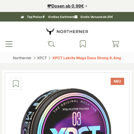
💸Dosen ab 0,99€
Top Preise
Großes Sortiment
Gratis Versand ab 20€
Northerner‎
XPCT‎
XPCT Lakrits Mega Dosa Strong 8,4mg‎
NEU