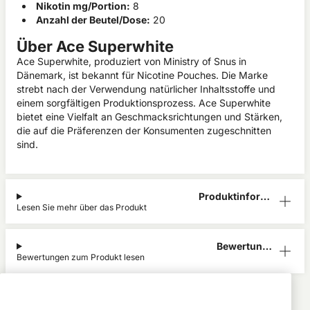
Nikotin mg/Portion:
8
Anzahl der Beutel/Dose:
20
Über Ace Superwhite
Ace Superwhite, produziert von Ministry of Snus in
Dänemark, ist bekannt für Nicotine Pouches. Die Marke
strebt nach der Verwendung natürlicher Inhaltsstoffe und
einem sorgfältigen Produktionsprozess. Ace Superwhite
bietet eine Vielfalt an Geschmacksrichtungen und Stärken,
die auf die Präferenzen der Konsumenten zugeschnitten
sind.
Produktinform
Lesen Sie mehr über das Produkt
ation
Bewertunge
Bewertungen zum Produkt lesen
n (1)
Ace Superwhite
Alle Produkte anzeigen von
Ace Superwhite
Kauf auf
Gratis
Günstige