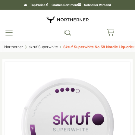
Top Preise
Großes Sortiment
Schneller Versand
Northerner‎
skruf Superwhite‎
Skruf Superwhite No.58 Nordic Liquorice