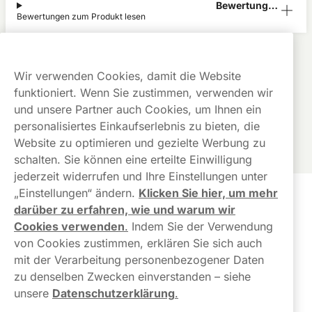
Bewertunge
Bewertungen zum Produkt lesen
n (0)
Skruf Super White
Alle Produkte anzeigen von
Skruf Super White
Kauf auf
Gratis
Günstige
Wir verwenden Cookies, damit die Website
Rechnung
Versand
Preise
funktioniert. Wenn Sie zustimmen, verwenden wir
Dieses Produkt ist nicht risikofrei und enthält Nikotin, eine
und unsere Partner auch Cookies, um Ihnen ein
süchtig machende Substanz.
personalisiertes Einkaufserlebnis zu bieten, die
Website zu optimieren und gezielte Werbung zu
schalten. Sie können eine erteilte Einwilligung
jederzeit widerrufen und Ihre Einstellungen unter
„Einstellungen“ ändern.
Klicken Sie hier, um mehr
Kundendienst
darüber zu erfahren, wie und warum wir
Cookies verwenden
.
Indem Sie der Verwendung
Links
von Cookies zustimmen, erklären Sie sich auch
mit der Verarbeitung personenbezogener Daten
Über uns
zu denselben Zwecken einverstanden – siehe
unsere
Datenschutzerklärung
.