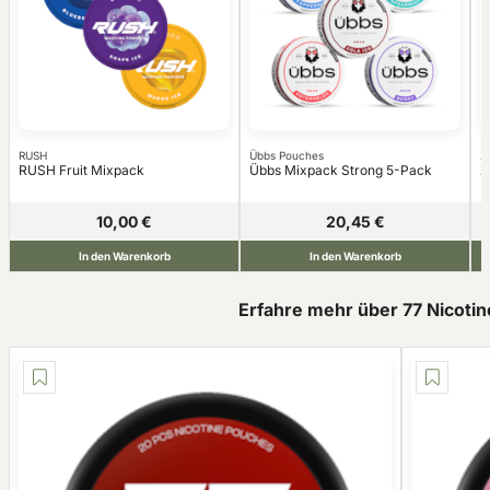
RUSH
Übbs Pouches
X
RUSH Fruit Mixpack
Übbs Mixpack Strong 5-Pack
X
10,00 €
20,45 €
In den Warenkorb
In den Warenkorb
Erfahre mehr über 77 Nicoti