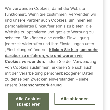
Kundendienst
Wir verwenden Cookies, damit die Website
Links
funktioniert. Wenn Sie zustimmen, verwenden wir
und unsere Partner auch Cookies, um Ihnen ein
Über uns
personalisiertes Einkaufserlebnis zu bieten, die
Website zu optimieren und gezielte Werbung zu
schalten. Sie können eine erteilte Einwilligung
jederzeit widerrufen und Ihre Einstellungen unter
„Einstellungen“ ändern.
Klicken Sie hier, um mehr
darüber zu erfahren, wie und warum wir
Kontaktieren Sie uns!
Cookies verwenden
.
Indem Sie der Verwendung
von Cookies zustimmen, erklären Sie sich auch
hallo@northerner.com
mit der Verarbeitung personenbezogener Daten
zu denselben Zwecken einverstanden – siehe
+498001844282
unsere
Datenschutzerklärung
.
Mo-Do: 08-17 Uhr (Pause: 12-13) Fr: 09-17 Uhr
Alle Cookies
Alle ablehnen
akzeptieren