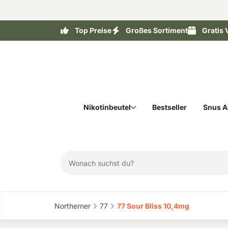
Top Preise
Großes Sortiment
Gratis 
Nikotinbeutel
Bestseller
Snus A
Northerner‎
77‎
77 Sour Bliss 10,4mg‎