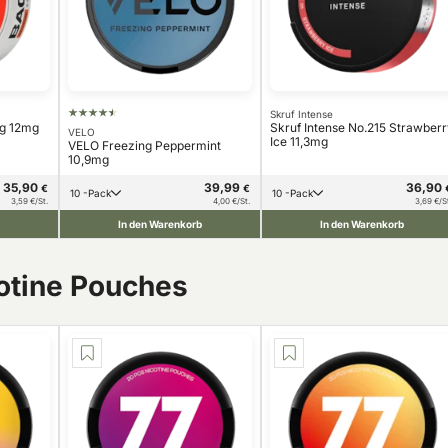
Skruf Intense
g 12mg
Skruf Intense No.215 Strawber
VELO
Ice 11,3mg
VELO Freezing Peppermint
10,9mg
35,90
39,99
36,90
€
€
10 -Pack
10 -Pack
3,59 €/St.
4,00 €/St.
3,69 €/S
In den Warenkorb
In den Warenkorb
cotine Pouches