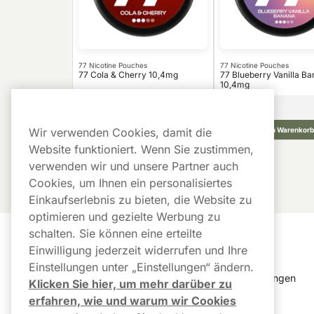
77 Nicotine Pouches
77 Nicotine Pouches
77 Cola & Cherry 10,4mg
77 Blueberry Vanilla B
10,4mg
39,99
€
10 -Pack
10 -Pack
4,00 €/St.
In den Warenkorb
In den Warenkorb
Wir verwenden Cookies, damit die
Website funktioniert. Wenn Sie zustimmen,
verwenden wir und unsere Partner auch
Cookies, um Ihnen ein personalisiertes
Einkaufserlebnis zu bieten, die Website zu
optimieren und gezielte Werbung zu
schalten. Sie können eine erteilte
Kundendienst
Links
Einwilligung jederzeit widerrufen und Ihre
Einstellungen unter „Einstellungen“ ändern.
Kundendienst
Cookie Einstellungen
Klicken Sie hier, um mehr darüber zu
erfahren, wie und warum wir Cookies
FAQ
Bestellverlauf