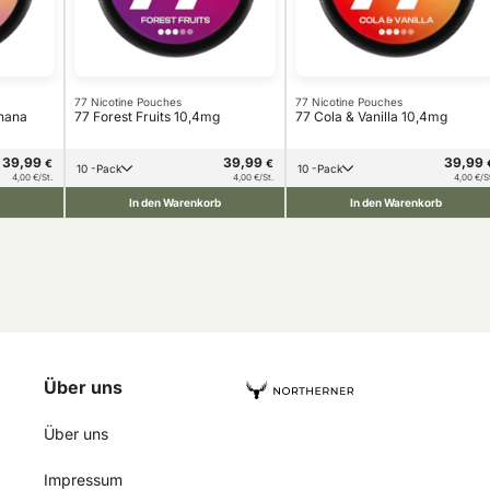
77 Nicotine Pouches
77 Nicotine Pouches
anana
77 Forest Fruits 10,4mg
77 Cola & Vanilla 10,4mg
39,99
39,99
39,99
€
€
10 -Pack
10 -Pack
4,00 €/St.
4,00 €/St.
4,00 €/S
In den Warenkorb
In den Warenkorb
Über uns
Über uns
Impressum