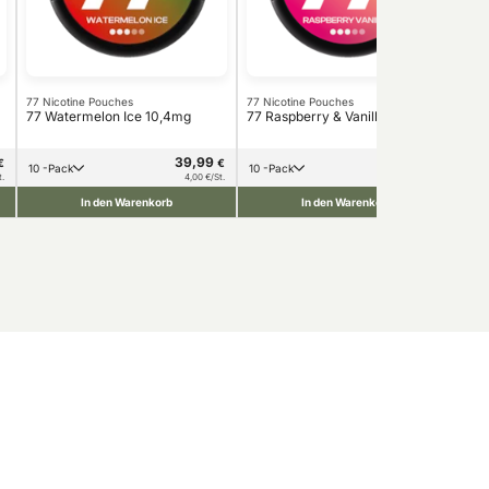
77 Nicotine Pouches
77 Nicotine Pouches
77 
77 Watermelon Ice 10,4mg
77 Raspberry & Vanilla 10,4mg
77 
39,99
39,99
€
€
€
10 -Pack
10 -Pack
1
t.
4,00 €/St.
4,00 €/St.
In den Warenkorb
In den Warenkorb