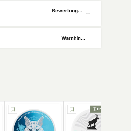
Bewertungen
(0)
Warnhinw
eis
ⓘ Preis-Tipp