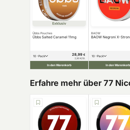
Exklusiv
Übbs Pouches
BAOW
Übbs Salted Caramel 11mg
BAOW Negroni X-Stron
28,99
€
10 -Pack
10 -Pack
2,90 €/St.
In den Warenkorb
In den Warenkorb
Erfahre mehr über 77 Ni