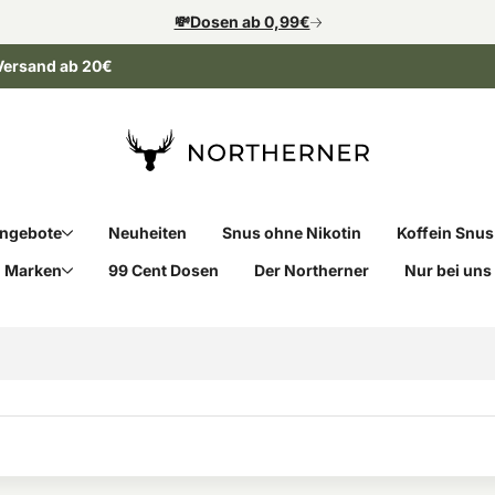
💸Dosen ab 0,99€
Versand ab 20€
ngebote
Neuheiten
Snus ohne Nikotin
Koffein Snus
Marken
99 Cent Dosen
Der Northerner
Nur bei uns