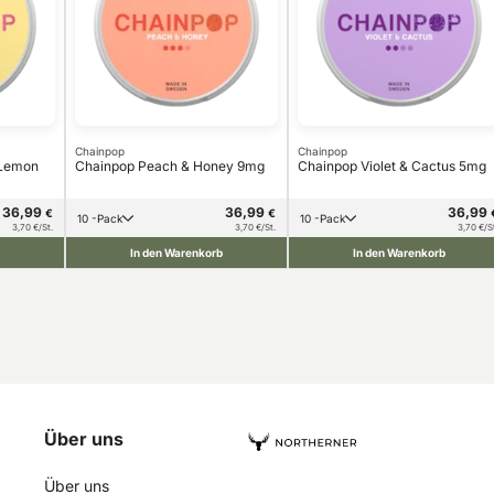
Chainpop
Chainpop
 Lemon
Chainpop Peach & Honey 9mg
Chainpop Violet & Cactus 5mg
36,99
36,99
36,99
€
€
10 -Pack
10 -Pack
3,70 €/St.
3,70 €/St.
3,70 €/S
In den Warenkorb
In den Warenkorb
Über uns
Über uns