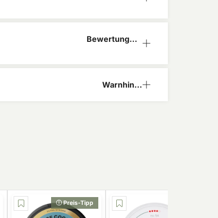
ation
Bewertungen
(0)
Warnhinw
eis
ⓘ Preis-Tipp