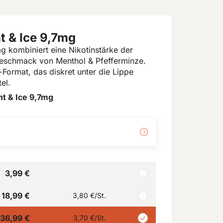
 & Ice 9,7mg
 kombiniert eine Nikotinstärke der
Geschmack von Menthol & Pfefferminze.
-Format, das diskret unter die Lippe
el.
t & Ice 9,7mg
3,99 €
18,99 €
3,80 €
/St.
36,99 €
3,70 €
/St.