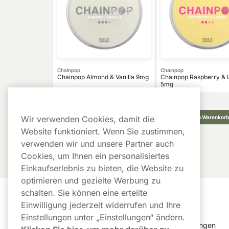
Chainpop
Chainpop
Chainpop Almond & Vanilla 9mg
Chainpop Raspberry &
5mg
36,99
€
10 -Pack
10 -Pack
3,70 €/St.
In den Warenkorb
In den Warenkorb
Wir verwenden Cookies, damit die
Website funktioniert. Wenn Sie zustimmen,
verwenden wir und unsere Partner auch
Cookies, um Ihnen ein personalisiertes
Einkaufserlebnis zu bieten, die Website zu
optimieren und gezielte Werbung zu
schalten. Sie können eine erteilte
Kundendienst
Links
Einwilligung jederzeit widerrufen und Ihre
Einstellungen unter „Einstellungen“ ändern.
Kundendienst
Cookie Einstellungen