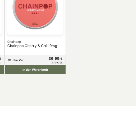
Chainpop
Chainpop Cherry & Chili 9mg
36,99
€
€
10 -Pack
t.
3,70 €/St.
In den Warenkorb