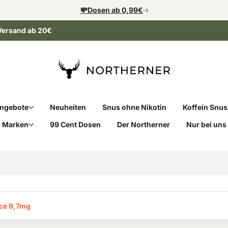
💸Dosen ab 0,99€
Versand ab 20€
ngebote
Neuheiten
Snus ohne Nikotin
Koffein Snus
Marken
99 Cent Dosen
Der Northerner
Nur bei uns
ce 9,7mg‎