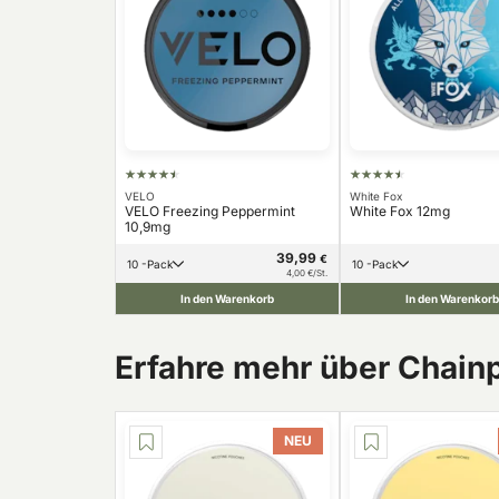
VELO
White Fox
VELO Freezing Peppermint
White Fox 12mg
10,9mg
39,99
€
10 -Pack
10 -Pack
4,00 €/St.
In den Warenkorb
In den Warenkorb
Erfahre mehr über Chain
NEU