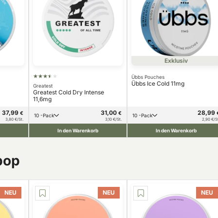
Exklusiv
Übbs Pouches
Übbs Ice Cold 11mg
Greatest
Greatest Cold Dry Intense
11,6mg
37,99
31,00
28,99
€
€
10 -Pack
10 -Pack
3,80 €/St.
3,10 €/St.
2,90 €/S
In den Warenkorb
In den Warenkorb
pop
NEU
NEU
NEU