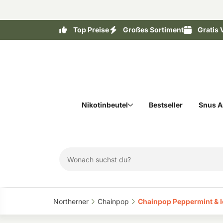
Top Preise
Großes Sortiment
Gratis 
Nikotinbeutel
Bestseller
Snus A
Northerner‎
Chainpop‎
Chainpop Peppermint & I