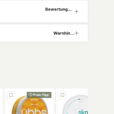
Bewertungen
(0)
Warnhinw
eis
ⓘ Preis-Tipp