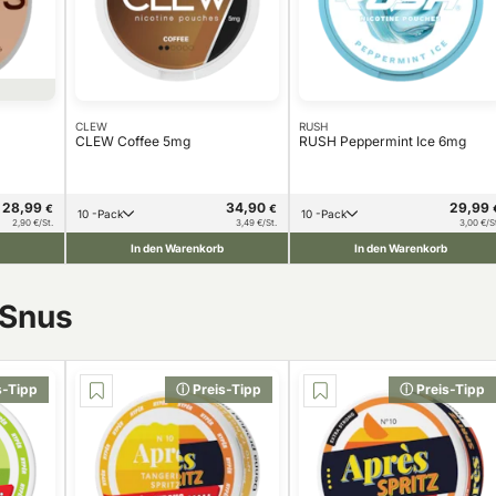
CLEW
RUSH
CLEW Coffee 5mg
RUSH Peppermint Ice 6mg
28,99
34,90
29,99
€
€
10 -Pack
10 -Pack
2,90 €/St.
3,49 €/St.
3,00 €/S
In den Warenkorb
In den Warenkorb
 Snus
s-Tipp
ⓘ Preis-Tipp
ⓘ Preis-Tipp