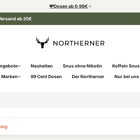
💸Dosen ab 0,99€
Versand ab 20€
ngebote
Neuheiten
Snus ohne Nikotin
Koffein Snus
Marken
99 Cent Dosen
Der Northerner
Nur bei uns
4mg‎