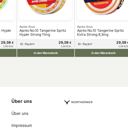
Après Snus
Après Snus
z Hypèr
Après No.10 Tangerine Spritz
Après No.10 Tangerine Spritz
Hypèr Strong 11mg
Extra Strong 8,3mg
29,59
29,59
29,59
€
€
10 -Pack
10 -Pack
2,96 €/St.
2,96 €/St.
2,96 €/S
In den Warenkorb
In den Warenkorb
Über uns
Über uns
Impressum