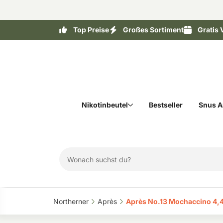
Top Preise
Großes Sortiment
Gratis 
Nikotinbeutel
Bestseller
Snus A
Northerner‎
Après‎
Après No.13 Mochaccino 4,