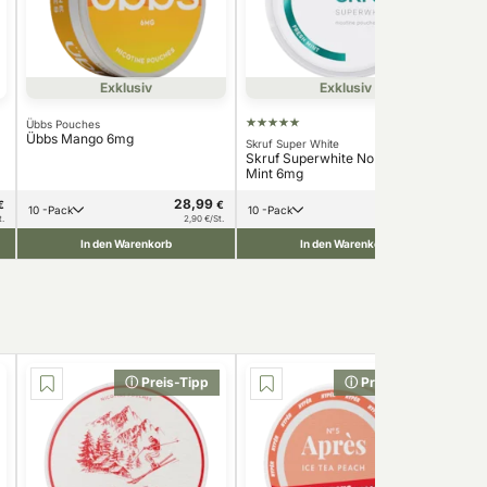
Exklusiv
Exklusiv
Übbs Pouches
Übb
Übbs Mango 6mg
Übb
Skruf Super White
Skruf Superwhite No.52 Fresh
Mint 6mg
28,99
36,99
€
€
€
10 -Pack
10 -Pack
1
t.
2,90 €/St.
3,70 €/St.
In den Warenkorb
In den Warenkorb
ⓘ Preis-Tipp
ⓘ Preis-Tipp