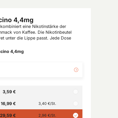
cino 4,4mg
ombiniert eine Nikotinstärke der
mack von Kaffee. Die Nikotinbeutel
ret unter die Lippe passt. Jede Dose
ccino 4,4mg
3,59 €
16,99 €
3,40 €
/St.
29,59 €
2,96 €
/St.