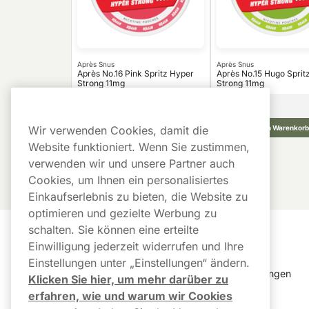
Après Snus
Après Snus
Après No.16 Pink Spritz Hyper
Après No.15 Hugo Sprit
Strong 11mg
Strong 11mg
29,59
€
10 -Pack
10 -Pack
2,96 €/St.
In den Warenkorb
In den Warenkorb
Wir verwenden Cookies, damit die
Website funktioniert. Wenn Sie zustimmen,
verwenden wir und unsere Partner auch
Cookies, um Ihnen ein personalisiertes
Einkaufserlebnis zu bieten, die Website zu
optimieren und gezielte Werbung zu
schalten. Sie können eine erteilte
Kundendienst
Links
Einwilligung jederzeit widerrufen und Ihre
Einstellungen unter „Einstellungen“ ändern.
Kundendienst
Cookie Einstellungen
Klicken Sie hier, um mehr darüber zu
erfahren, wie und warum wir Cookies
FAQ
Bestellverlauf