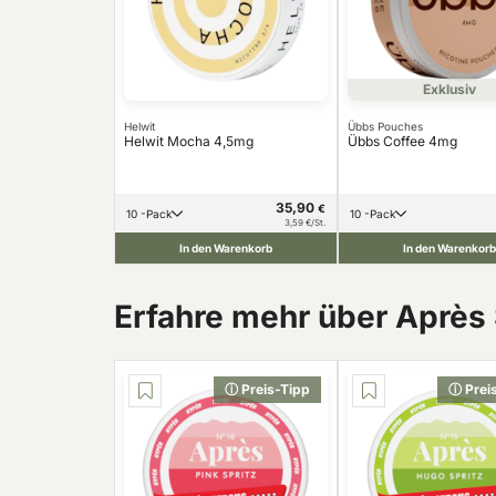
Exklusiv
Helwit
Übbs Pouches
Helwit Mocha 4,5mg
Übbs Coffee 4mg
35,90
€
10 -Pack
10 -Pack
3,59 €/St.
In den Warenkorb
In den Warenkorb
Erfahre mehr über Après
ⓘ Preis-Tipp
ⓘ Prei