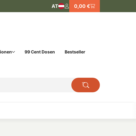
AT
0,00 €
tionen
99 Cent Dosen
Bestseller