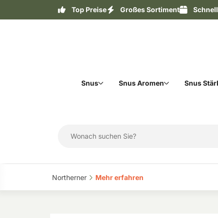
Top Preise
Großes Sortiment
Schnel
Snus
Snus Aromen
Snus Stär
Northerner‎
Mehr erfahren‎