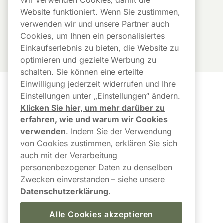
Wir verwenden Cookies, damit die
Website funktioniert. Wenn Sie zustimmen,
verwenden wir und unsere Partner auch
Cookies, um Ihnen ein personalisiertes
Ihre Vorteile bein Uns
Einkaufserlebnis zu bieten, die Website zu
optimieren und gezielte Werbung zu
schalten. Sie können eine erteilte
Einwilligung jederzeit widerrufen und Ihre
Einstellungen unter „Einstellungen“ ändern.
Kundendienst
Links
Klicken Sie hier, um mehr darüber zu
Kundendienst
Newsletter
erfahren, wie und warum wir Cookies
verwenden
.
Indem Sie der Verwendung
FAQ
Mein Konto
von Cookies zustimmen, erklären Sie sich
auch mit der Verarbeitung
Paketstatus & 
Bestellverlauf
personenbezogener Daten zu denselben
Sendungsverfolgung
Zwecken einverstanden – siehe unsere
AGB
Versand und Lieferung
Datenschutzerklärung
.
Barrierefreiheit
Retoure anmelden / Kauf 
Alle Cookies akzeptieren
hier widerrufen